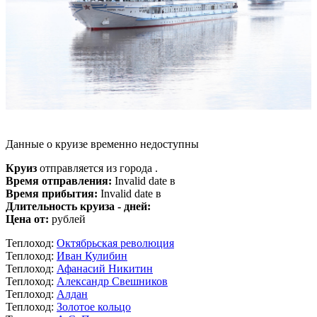
Данные о круизе временно недоступны
Круиз
отправляется из города .
Время отправления:
Invalid date в
Время прибытия:
Invalid date в
Длительность круиза - дней:
Цена от:
рублей
Теплоход:
Октябрьская революция
Теплоход:
Иван Кулибин
Теплоход:
Афанасий Никитин
Теплоход:
Александр Свешников
Теплоход:
Алдан
Теплоход:
Золотое кольцо