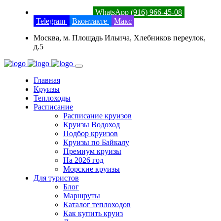
8 (800) 201-52-23
WhatsApp (916) 966-45-08
Telegram
Вконтакте
Макс
Москва, м. Площадь Ильича, Хлебников переулок,
д.5
Главная
Круизы
Теплоходы
Расписание
Расписание круизов
Круизы Водоход
Подбор круизов
Круизы по Байкалу
Премиум круизы
На 2026 год
Морские круизы
Для туристов
Блог
Маршруты
Каталог теплоходов
Как купить круиз