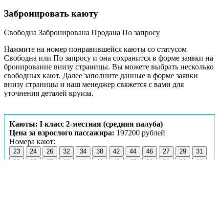
Забронировать каюту
Свободна
Забронирована
Продана
По запросу
Нажмите на номер понравившейся каюты со статусом
Свободна или По запросу и она сохранится в форме заявки на
бронирование внизу страницы. Вы можете выбрать несколько
свободных кают. Далее заполните данные в форме заявки
внизу страницы и наш менеджер свяжется с вами для
уточнения деталей круиза.
Каюты: I класс 2-местная (средняя палуба)
Цена за взрослого пассажира:
197200 рублей
Номера кают:
23
24
26
32
34
38
42
44
46
27
29
31
33
35
37
39
41
43
40
25
20
21
22
30
Guaranty-01
Guaranty-02
Guaranty-03
Guaranty-04
Guaranty-05
Guaranty-06
Guaranty-07
Guaranty-08
Guaranty-09
Guaranty-10
Guaranty-11
Guaranty-12
Guaranty-13
Guaranty-14
Guaranty-15
Guaranty-16
Guaranty-17
Guaranty-19
Guaranty-20
Guaranty-21