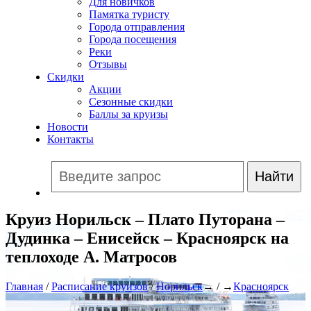
Для новичков
Памятка туристу
Города отправления
Города посещения
Реки
Отзывы
Скидки
Акции
Сезонные скидки
Баллы за круизы
Новости
Контакты
Круиз Норильск – Плато Путорана –
Дудинка – Енисейск – Красноярск на
теплоходе А. Матросов
Главная
/
Расписание круизов
/
Норильск
→ / →
Красноярск