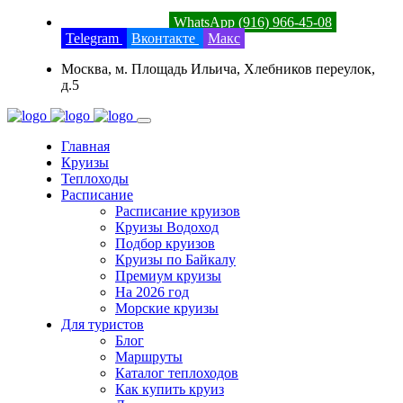
8 (800) 201-52-23
WhatsApp (916) 966-45-08
Telegram
Вконтакте
Макс
Москва, м. Площадь Ильича, Хлебников переулок,
д.5
Главная
Круизы
Теплоходы
Расписание
Расписание круизов
Круизы Водоход
Подбор круизов
Круизы по Байкалу
Премиум круизы
На 2026 год
Морские круизы
Для туристов
Блог
Маршруты
Каталог теплоходов
Как купить круиз