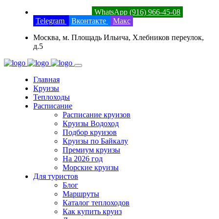
8 (800) 201-52-23
WhatsApp (916) 966-45-08
Telegram
Вконтакте
Макс
Москва, м. Площадь Ильича, Хлебников переулок,
д.5
Главная
Круизы
Теплоходы
Расписание
Расписание круизов
Круизы Водоход
Подбор круизов
Круизы по Байкалу
Премиум круизы
На 2026 год
Морские круизы
Для туристов
Блог
Маршруты
Каталог теплоходов
Как купить круиз