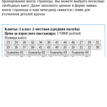
бронирование внизу страницы. Вы можете выбрать несколько
свободных кают. Далее заполните данные в форме заявки
внизу страницы и наш менеджер свяжется с вами для
уточнения деталей круиза.
Каюты: I класс 2-местная (средняя палуба)
Цена за взрослого пассажира:
170800 рублей
Номера кают:
23
24
26
32
34
38
42
44
46
27
29
31
33
35
37
39
41
43
40
25
20
21
22
30
Guaranty-01
Guaranty-02
Guaranty-03
Guaranty-04
Guaranty-05
Guaranty-06
Guaranty-07
Guaranty-08
Guaranty-09
Guaranty-10
Guaranty-11
Guaranty-12
Guaranty-13
Guaranty-14
Guaranty-15
Guaranty-16
Guaranty-17
Guaranty-19
Guaranty-20
Guaranty-21
Guaranty-22
Guaranty-23
Guaranty-24
Подробнее о каюте
К категории
I класс 2-местная
относятся каюты:
20–27,
29–35, 37–44, 46
.