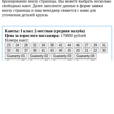
бронирование внизу страницы. Вы можете выбрать несколько
свободных кают. Далее заполните данные в форме заявки
внизу страницы и наш менеджер свяжется с вами для
уточнения деталей круиза.
Каюты: I класс 2-местная (средняя палуба)
Цена за взрослого пассажира:
170800 рублей
Номера кают:
23
24
26
32
34
38
42
44
46
27
29
31
33
35
37
39
41
43
40
25
20
21
22
30
Guaranty-01
Guaranty-02
Guaranty-03
Guaranty-04
Guaranty-05
Guaranty-06
Guaranty-07
Guaranty-08
Guaranty-09
Guaranty-10
Guaranty-11
Guaranty-12
Guaranty-13
Guaranty-14
Guaranty-15
Guaranty-16
Guaranty-17
Guaranty-19
Guaranty-20
Guaranty-21
Guaranty-22
Guaranty-23
Guaranty-24
Подробнее о каюте
К категории
I класс 2-местная
относятся каюты:
20–27,
29–35, 37–44, 46
.