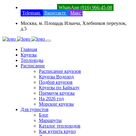
8 (800) 201-52-23
WhatsApp (916) 966-45-08
Telegram
Вконтакте
Макс
Москва, м. Площадь Ильича, Хлебников переулок,
д.5
Главная
Круизы
Теплоходы
Расписание
Расписание круизов
Круизы Водоход
Подбор круизов
Круизы по Байкалу
Премиум круизы
На 2026 год
Морские круизы
Для туристов
Блог
Маршруты
Каталог теплоходов
Как купить круиз