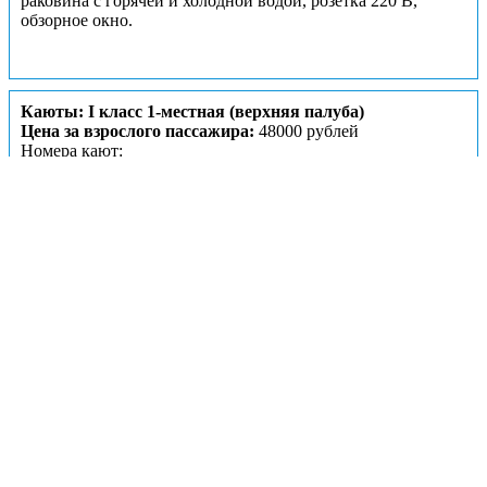
раковина с горячей и холодной водой, розетка 220 В,
обзорное окно.
Каюты: I класс 1-местная (верхняя палуба)
Цена за взрослого пассажира:
48000 рублей
Номера кают:
1
3
5
7
9
11
8
10
12
14
16
18
Guaranty-25
Guaranty-26
Guaranty-27
Guaranty-28
Guaranty-29
Guaranty-30
Guaranty-31
Guaranty-32
Guaranty-33
Guaranty-34
Guaranty-35
Guaranty-36
Подробнее о каюте
К категории
I класс 1-местная
относятся каюты:
1, 3, 5, 7–
12, 14, 16, 18
.
Одноместная каюта с частичными удобствами,
расположенная на верхней палубе.
Номер каюты может быть присвоен
туроператором в любой день после бронирования
или в момент посадки на теплоход.