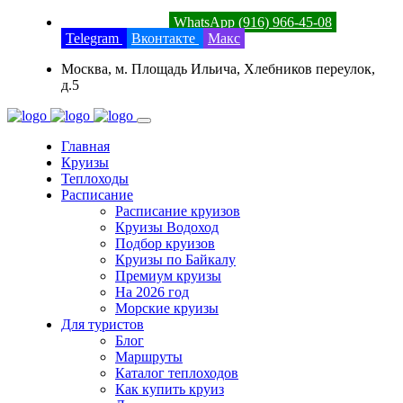
8 (800) 201-52-23
WhatsApp (916) 966-45-08
Telegram
Вконтакте
Макс
Москва, м. Площадь Ильича, Хлебников переулок,
д.5
Главная
Круизы
Теплоходы
Расписание
Расписание круизов
Круизы Водоход
Подбор круизов
Круизы по Байкалу
Премиум круизы
На 2026 год
Морские круизы
Для туристов
Блог
Маршруты
Каталог теплоходов
Как купить круиз