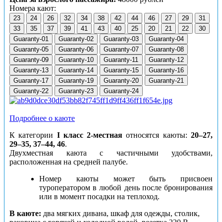
Номера кают:
23
24
26
32
34
38
42
44
46
27
29
31
33
35
37
39
41
43
40
25
20
21
22
30
Guaranty-01
Guaranty-02
Guaranty-03
Guaranty-04
Guaranty-05
Guaranty-06
Guaranty-07
Guaranty-08
Guaranty-09
Guaranty-10
Guaranty-11
Guaranty-12
Guaranty-13
Guaranty-14
Guaranty-15
Guaranty-16
Guaranty-17
Guaranty-19
Guaranty-20
Guaranty-21
Guaranty-22
Guaranty-23
Guaranty-24
Подробнее о каюте
К категории
I класс 2-местная
относятся каюты:
20–27,
29–35, 37–44, 46
.
Двухместная каюта с частичными удобствами,
расположенная на средней палубе.
Номер каюты может быть присвоен
туроператором в любой день после бронирования
или в момент посадки на теплоход.
В каюте:
два мягких дивана, шкаф для одежды, столик,