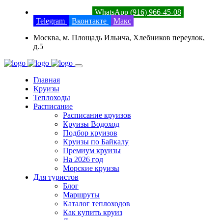
8 (800) 201-52-23
WhatsApp (916) 966-45-08
Telegram
Вконтакте
Макс
Москва, м. Площадь Ильича, Хлебников переулок,
д.5
Главная
Круизы
Теплоходы
Расписание
Расписание круизов
Круизы Водоход
Подбор круизов
Круизы по Байкалу
Премиум круизы
На 2026 год
Морские круизы
Для туристов
Блог
Маршруты
Каталог теплоходов
Как купить круиз