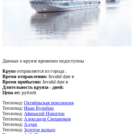
Данные о круизе временно недоступны
Круиз
отправляется из города .
Время отправления:
Invalid date в
Время прибытия:
Invalid date в
Длительность круиза - дней:
Цена от:
рублей
Теплоход:
Октябрьская революция
Теплоход:
Иван Кулибин
Теплоход:
Афанасий Никитин
Теплоход:
Александр Свешников
Теплоход:
Алдан
Теплоход:
Золотое кольцо