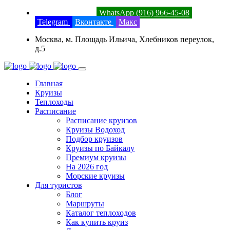
8 (800) 201-52-23
WhatsApp (916) 966-45-08
Telegram
Вконтакте
Макс
Москва, м. Площадь Ильича, Хлебников переулок,
д.5
Главная
Круизы
Теплоходы
Расписание
Расписание круизов
Круизы Водоход
Подбор круизов
Круизы по Байкалу
Премиум круизы
На 2026 год
Морские круизы
Для туристов
Блог
Маршруты
Каталог теплоходов
Как купить круиз