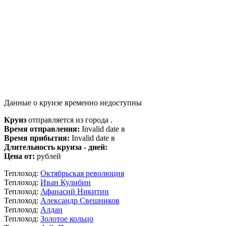
Данные о круизе временно недоступны
Круиз
отправляется из города .
Время отправления:
Invalid date в
Время прибытия:
Invalid date в
Длительность круиза - дней:
Цена от:
рублей
Теплоход:
Октябрьская революция
Теплоход:
Иван Кулибин
Теплоход:
Афанасий Никитин
Теплоход:
Александр Свешников
Теплоход:
Алдан
Теплоход:
Золотое кольцо