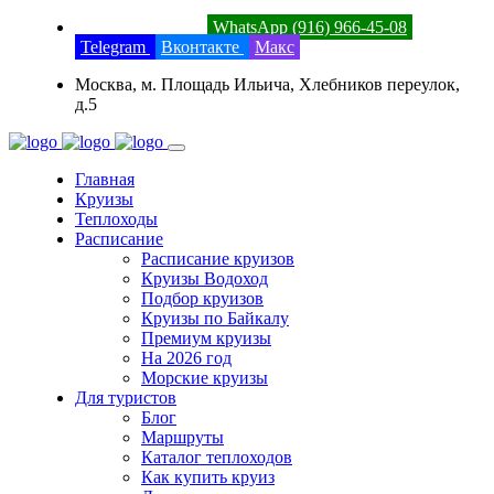
8 (800) 201-52-23
WhatsApp (916) 966-45-08
Telegram
Вконтакте
Макс
Москва, м. Площадь Ильича, Хлебников переулок,
д.5
Главная
Круизы
Теплоходы
Расписание
Расписание круизов
Круизы Водоход
Подбор круизов
Круизы по Байкалу
Премиум круизы
На 2026 год
Морские круизы
Для туристов
Блог
Маршруты
Каталог теплоходов
Как купить круиз