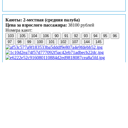
Каюты: 2-местная (средняя палуба)
Цена за взрослого пассажира:
38100 рублей
Номера кают:
103
105
104
106
90
91
92
93
94
95
96
97
98
99
100
101
102
107
144
145
Подробнее о каюте
К категории
2-местная (средняя палуба)
относятся
каюты:
90–107, 144, 145
.
Двухместная каюта со всеми удобствами, расположенная
на средней палубе.
Площадь каюты ≈ 9,2 м².
Размер кроватей – 75х200 см.
Каюты теплохода модернизированы в 2026 году,
на фото – визуализация интерьера.
В каюте:
две односпальные кровати, ванная комната