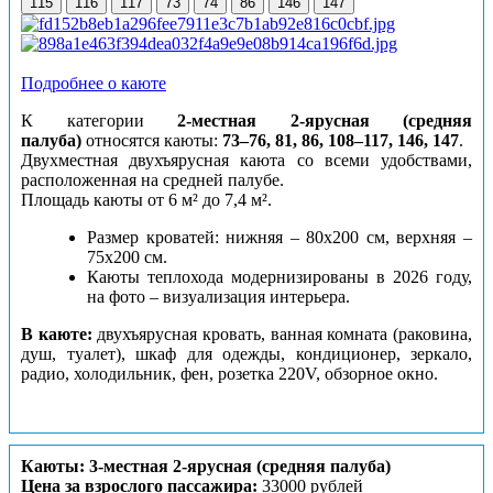
115
116
117
73
74
86
146
147
Подробнее о каюте
К категории
2-местная 2-ярусная (средняя
палуба)
относятся каюты:
73–76, 81, 86, 108–117, 146, 147
.
Двухместная двухъярусная каюта со всеми удобствами,
расположенная на средней палубе.
Площадь каюты от 6 м² до 7,4 м².
Размер кроватей: нижняя – 80х200 см, верхняя –
75х200 см.
Каюты теплохода модернизированы в 2026 году,
на фото – визуализация интерьера.
В каюте:
двухъярусная кровать, ванная комната (раковина,
душ, туалет), шкаф для одежды, кондиционер, зеркало,
радио, холодильник, фен, розетка 220V, обзорное окно.
Каюты: 3-местная 2-ярусная (средняя палуба)
Цена за взрослого пассажира:
33000 рублей