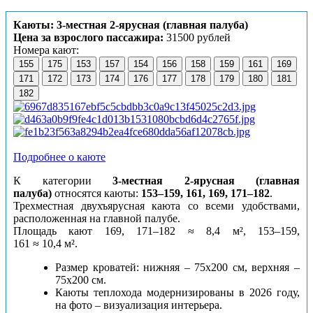
Каюты: 3-местная 2-ярусная (главная палуба)
Цена за взрослого пассажира:
31500 рублей
Номера кают:
155
175
153
157
154
156
158
159
161
169
171
172
173
174
176
177
178
179
180
181
182
Подробнее о каюте
К категории
3-местная 2-ярусная (главная
палуба)
относятся каюты:
153–159, 161, 169, 171–182
.
Трехместная двухъярусная каюта со всеми удобствами,
расположенная на главной палубе.
Площадь кают 169, 171–182 ≈ 8,4 м², 153–159,
161 ≈ 10,4 м².
Размер кроватей: нижняя – 75х200 см, верхняя –
75х200 см.
Каюты теплохода модернизированы в 2026 году,
на фото – визуализация интерьера.