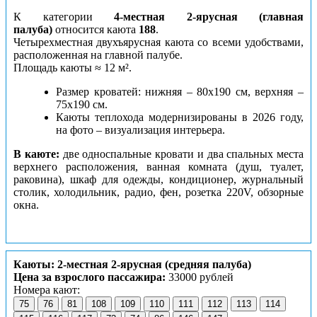
К категории
4-местная 2-ярусная (главная
палуба)
относится каюта
188
.
Четырехместная двухъярусная каюта со всеми удобствами,
расположенная на главной палубе.
Площадь каюты ≈ 12 м².
Размер кроватей: нижняя – 80х190 см, верхняя –
75х190 см.
Каюты теплохода модернизированы в 2026 году,
на фото – визуализация интерьера.
В каюте:
две односпальные кровати и два спальных места
верхнего расположения, ванная комната (душ, туалет,
раковина), шкаф для одежды, кондиционер, журнальный
столик, холодильник, радио, фен, розетка 220V, обзорные
окна.
Каюты: 2-местная 2-ярусная (средняя палуба)
Цена за взрослого пассажира:
33000 рублей
Номера кают:
75
76
81
108
109
110
111
112
113
114