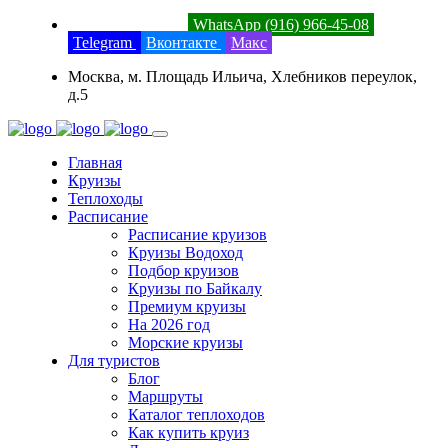
8 (800) 201-52-23
WhatsApp (916) 966-45-08
Telegram
Вконтакте
Макс
Москва, м. Площадь Ильича, Хлебников переулок,
д.5
Главная
Круизы
Теплоходы
Расписание
Расписание круизов
Круизы Водоход
Подбор круизов
Круизы по Байкалу
Премиум круизы
На 2026 год
Морские круизы
Для туристов
Блог
Маршруты
Каталог теплоходов
Как купить круиз