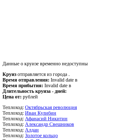
Данные о круизе временно недоступны
Круиз
отправляется из города .
Время отправления:
Invalid date в
Время прибытия:
Invalid date в
Длительность круиза - дней:
Цена от:
рублей
Теплоход:
Октябрьская революция
Теплоход:
Иван Кулибин
Теплоход:
Афанасий Никитин
Теплоход:
Александр Свешников
Теплоход:
Алдан
Теплоход:
Золотое кольцо