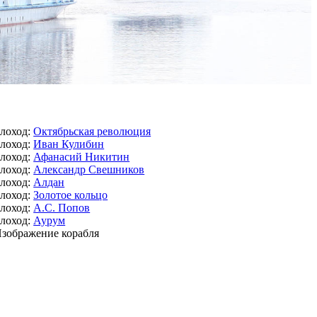
лоход:
Октябрьская революция
лоход:
Иван Кулибин
лоход:
Афанасий Никитин
лоход:
Александр Свешников
лоход:
Алдан
лоход:
Золотое кольцо
лоход:
А.С. Попов
лоход:
Аурум