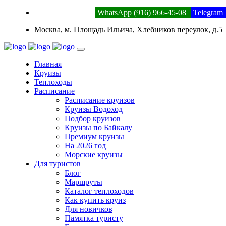
8 (800) 201-52-23
WhatsApp (916) 966-45-08
Telegram
Москва, м. Площадь Ильича, Хлебников переулок, д.5
Главная
Круизы
Теплоходы
Расписание
Расписание круизов
Круизы Водоход
Подбор круизов
Круизы по Байкалу
Премиум круизы
На 2026 год
Морские круизы
Для туристов
Блог
Маршруты
Каталог теплоходов
Как купить круиз
Для новичков
Памятка туристу