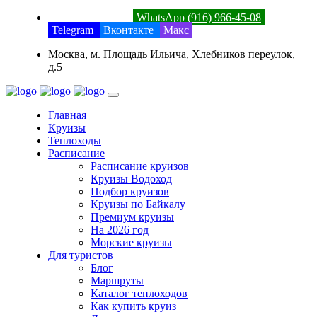
8 (800) 201-52-23
WhatsApp (916) 966-45-08
Telegram
Вконтакте
Макс
Москва, м. Площадь Ильича, Хлебников переулок,
д.5
Главная
Круизы
Теплоходы
Расписание
Расписание круизов
Круизы Водоход
Подбор круизов
Круизы по Байкалу
Премиум круизы
На 2026 год
Морские круизы
Для туристов
Блог
Маршруты
Каталог теплоходов
Как купить круиз