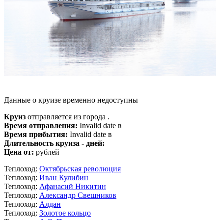
Данные о круизе временно недоступны
Круиз
отправляется из города .
Время отправления:
Invalid date в
Время прибытия:
Invalid date в
Длительность круиза - дней:
Цена от:
рублей
Теплоход:
Октябрьская революция
Теплоход:
Иван Кулибин
Теплоход:
Афанасий Никитин
Теплоход:
Александр Свешников
Теплоход:
Алдан
Теплоход:
Золотое кольцо