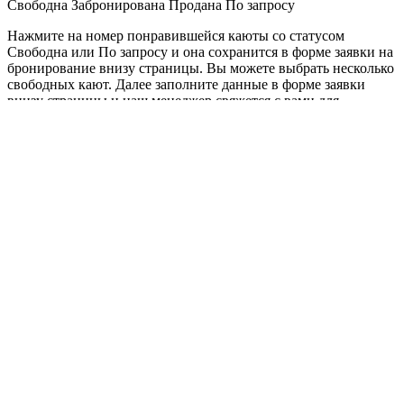
Свободна
Забронирована
Продана
По запросу
Нажмите на номер понравившейся каюты со статусом
Свободна или По запросу и она сохранится в форме заявки на
бронирование внизу страницы. Вы можете выбрать несколько
свободных кают. Далее заполните данные в форме заявки
внизу страницы и наш менеджер свяжется с вами для
уточнения деталей круиза.
Файл не существует.
Вопросы и ответы по круизу
Как забронировать круиз?
Как оплатить круиз?
Баллы за круиз