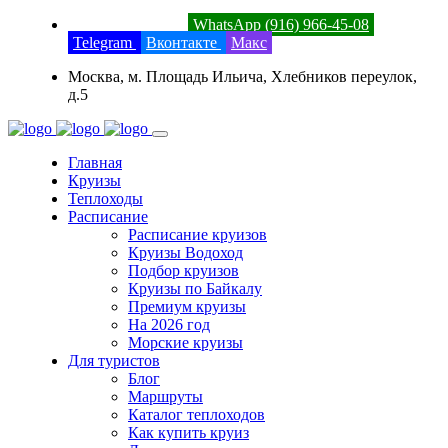
8 (800) 201-52-23
WhatsApp (916) 966-45-08
Telegram
Вконтакте
Макс
Москва, м. Площадь Ильича, Хлебников переулок,
д.5
Главная
Круизы
Теплоходы
Расписание
Расписание круизов
Круизы Водоход
Подбор круизов
Круизы по Байкалу
Премиум круизы
На 2026 год
Морские круизы
Для туристов
Блог
Маршруты
Каталог теплоходов
Как купить круиз