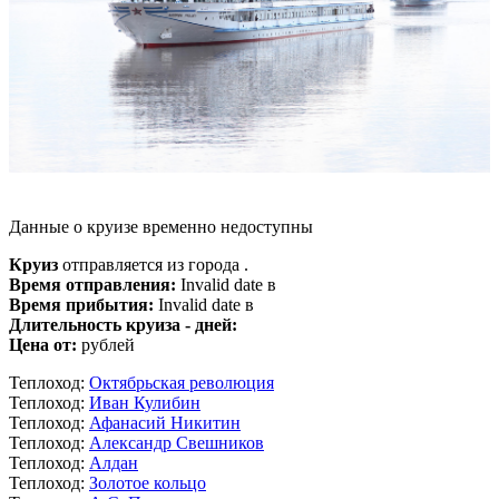
Данные о круизе временно недоступны
Круиз
отправляется из города .
Время отправления:
Invalid date в
Время прибытия:
Invalid date в
Длительность круиза - дней:
Цена от:
рублей
Теплоход:
Октябрьская революция
Теплоход:
Иван Кулибин
Теплоход:
Афанасий Никитин
Теплоход:
Александр Свешников
Теплоход:
Алдан
Теплоход:
Золотое кольцо