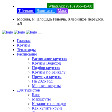
8 (800) 201-52-23
WhatsApp (916) 966-45-08
Telegram
Вконтакте
Макс
Москва, м. Площадь Ильича, Хлебников переулок,
д.5
Главная
Круизы
Теплоходы
Расписание
Расписание круизов
Круизы Водоход
Подбор круизов
Круизы по Байкалу
Премиум круизы
На 2026 год
Морские круизы
Для туристов
Блог
Маршруты
Каталог теплоходов
Как купить круиз