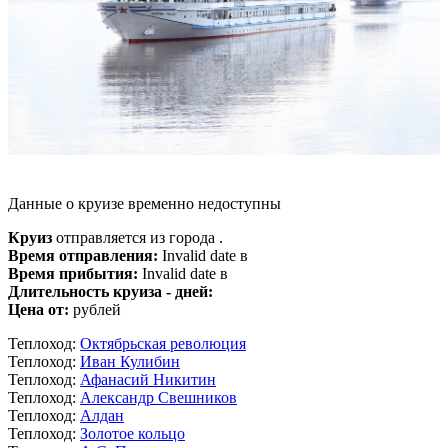
Данные о круизе временно недоступны
Круиз
отправляется из города .
Время отправления:
Invalid date в
Время прибытия:
Invalid date в
Длительность круиза - дней:
Цена от:
рублей
Теплоход:
Октябрьская революция
Теплоход:
Иван Кулибин
Теплоход:
Афанасий Никитин
Теплоход:
Александр Свешников
Теплоход:
Алдан
Теплоход:
Золотое кольцо