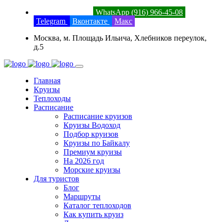
8 (800) 201-52-23
WhatsApp (916) 966-45-08
Telegram
Вконтакте
Макс
Москва, м. Площадь Ильича, Хлебников переулок,
д.5
Главная
Круизы
Теплоходы
Расписание
Расписание круизов
Круизы Водоход
Подбор круизов
Круизы по Байкалу
Премиум круизы
На 2026 год
Морские круизы
Для туристов
Блог
Маршруты
Каталог теплоходов
Как купить круиз