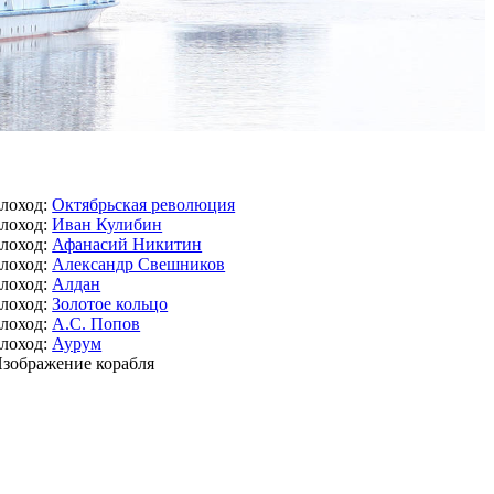
лоход:
Октябрьская революция
лоход:
Иван Кулибин
лоход:
Афанасий Никитин
лоход:
Александр Свешников
лоход:
Алдан
лоход:
Золотое кольцо
лоход:
А.С. Попов
лоход:
Аурум