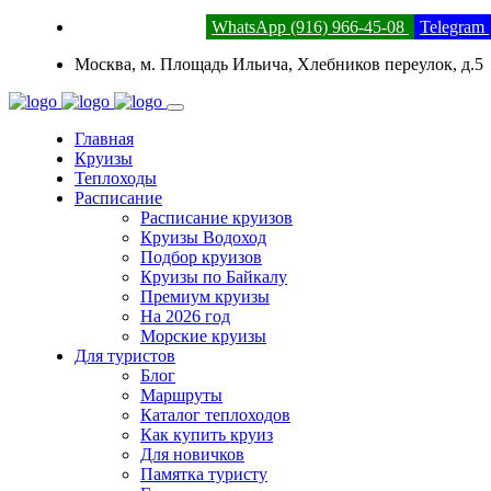
8 (800) 201-52-23
WhatsApp (916) 966-45-08
Telegram
Москва, м. Площадь Ильича, Хлебников переулок, д.5
Главная
Круизы
Теплоходы
Расписание
Расписание круизов
Круизы Водоход
Подбор круизов
Круизы по Байкалу
Премиум круизы
На 2026 год
Морские круизы
Для туристов
Блог
Маршруты
Каталог теплоходов
Как купить круиз
Для новичков
Памятка туристу