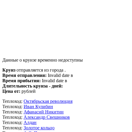
Данные о круизе временно недоступны
Круиз
отправляется из города .
Время отправления:
Invalid date в
Время прибытия:
Invalid date в
Длительность круиза - дней:
Цена от:
рублей
Теплоход:
Октябрьская революция
Теплоход:
Иван Кулибин
Теплоход:
Афанасий Никитин
Теплоход:
Александр Свешников
Теплоход:
Алдан
Теплоход:
Золотое кольцо