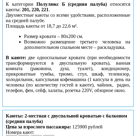
К категории
Полулюкс Б (средняя палуба)
относятся
каюты:
201, 220, 221
.
Двухместные каюты со всеми удобствами, расположенные
на средней палубе.
Площадь каюты от 18,7 до 22,6 м².
Размер кровати – 80х200 см.
Возможно размещение третьего человека на
дополнительном спальном месте – раскладушка.
В каюте:
две односпальные кровати (при необходимости
трансформируются в двуспальную кровать), ванная
комната (раковина, душ, туалет), кондиционер,
прикроватные тумбы, трюмо, стул, шкаф, телевизор,
холодильник, капсульная кофемашина (1 капсула в день на
человека (по количеству гостей в каюте), чайник, радио,
телефон, фен, сейф, халаты, розетка 220V, обзорное окно.
Каюты: 2-местная с двуспальной кроватью с балконом
(средняя палуба)
Цена за взрослого пассажира:
125900 рублей
Номера кают: