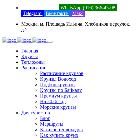
8 (800) 201-52-23
WhatsApp (916) 966-45-08
Telegram
Вконтакте
Макс
Москва, м. Площадь Ильича, Хлебников переулок,
д.5
Главная
Круизы
Теплоходы
Расписание
Расписание круизов
Круизы Водоход
Подбор круизов
Круизы по Байкалу
Премиум круизы
На 2026 год
Морские круизы
Для туристов
Блог
Маршруты
Каталог теплоходов
Как купить круиз