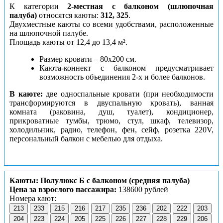
К категории
2-местная с балконом (шлюпочная
палуба)
относятся каюты:
312, 325
.
Двухместные каюты со всеми удобствами, расположенные
на шлюпочной палубе.
Площадь каюты от 12,4 до 13,4 м².
Размер кровати – 80х200
см.
Каюта-коннект с балконом предусматривает
возможность объединения 2-х и более балконов.
В каюте:
две односпальные кровати (при необходимости
трансформируются в двуспальную кровать), ванная
комната (раковина, душ, туалет), кондиционер,
прикроватные тумбы, трюмо, стул, шкаф, телевизор,
холодильник, радио, телефон, фен, сейф, розетка 220V,
персональный балкон с мебелью для отдыха.
Каюты: Полулюкс Б с балконом (средняя палуба)
Цена за взрослого пассажира:
138600 рублей
Номера кают:
213
233
215
216
217
235
236
202
222
203
204
223
224
205
225
226
227
228
229
206