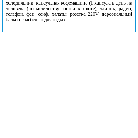
холодильник, капсульная кофемашина (1 капсула в день на
человека (по количеству гостей в каюте), чайник, радио,
телефон, фен, сейф, халаты, розетка 220V, персональный
балкон с мебелью для отдыха.
Каюты: Полулюкс Б с балконом (шлюпочная палуба)
Цена за взрослого пассажира:
144400 рублей
Номера кают:
300
301
302
303
304
305
306
307
313
314
315
316
317
318
319
320
311
324
Подробнее о каюте
К категории
Полулюкс Б с балконом (шлюпочная
палуба)
относятся каюты:
300–307, 311, 313–320, 324.
Однокомнатные двухместные каюты со всеми удобствами,
расположенные на шлюпочной палубе.