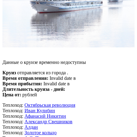
Данные о круизе временно недоступны
Круиз
отправляется из города .
Время отправления:
Invalid date в
Время прибытия:
Invalid date в
Длительность круиза - дней:
Цена от:
рублей
Теплоход:
Октябрьская революция
Теплоход:
Иван Кулибин
Теплоход:
Афанасий Никитин
Теплоход:
Александр Свешников
Теплоход:
Алдан
Теплоход:
Золотое кольцо