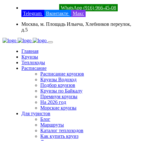
8 (800) 201-52-23
WhatsApp (916) 966-45-08
Telegram
Вконтакте
Макс
Москва, м. Площадь Ильича, Хлебников переулок,
д.5
Главная
Круизы
Теплоходы
Расписание
Расписание круизов
Круизы Водоход
Подбор круизов
Круизы по Байкалу
Премиум круизы
На 2026 год
Морские круизы
Для туристов
Блог
Маршруты
Каталог теплоходов
Как купить круиз