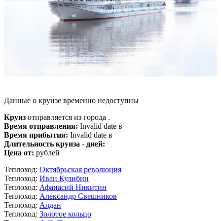
Данные о круизе временно недоступны
Круиз
отправляется из города .
Время отправления:
Invalid date в
Время прибытия:
Invalid date в
Длительность круиза - дней:
Цена от:
рублей
Теплоход:
Октябрьская революция
Теплоход:
Иван Кулибин
Теплоход:
Афанасий Никитин
Теплоход:
Александр Свешников
Теплоход:
Алдан
Теплоход:
Золотое кольцо