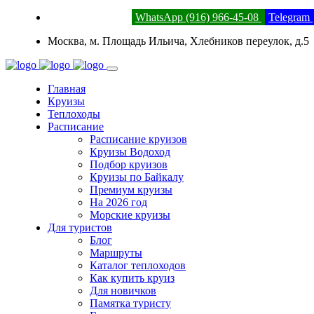
8 (800) 201-52-23
WhatsApp (916) 966-45-08
Telegram
Москва, м. Площадь Ильича, Хлебников переулок, д.5
Главная
Круизы
Теплоходы
Расписание
Расписание круизов
Круизы Водоход
Подбор круизов
Круизы по Байкалу
Премиум круизы
На 2026 год
Морские круизы
Для туристов
Блог
Маршруты
Каталог теплоходов
Как купить круиз
Для новичков
Памятка туристу