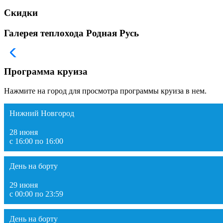
Скидки
Галерея теплохода Родная Русь
Программа круиза
Нажмите на город для просмотра программы круиза в нем.
Нижний Новгород
28 июня
с 16:00 по 16:00
День на борту
29 июня
с 00:00 по 23:59
День на борту