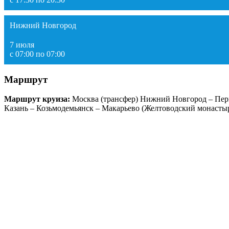
Нижний Новгород
7 июля
с 07:00 по 07:00
Маршрут
Маршрут круиза:
Москва (трансфер) Нижний Новгород – Пермь
Казань – Козьмодемьянск – Макарьево (Желтоводский монастыр