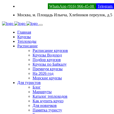
8 (800) 201-52-23
WhatsApp (916) 966-45-08
Telegram
Москва, м. Площадь Ильича, Хлебников переулок, д.5
Главная
Круизы
Теплоходы
Расписание
Расписание круизов
Круизы Водоход
Подбор круизов
Круизы по Байкалу
Премиум круизы
На 2026 год
Морские круизы
Для туристов
Блог
Маршруты
Каталог теплоходов
Как купить круиз
Для новичков
Памятка туристу