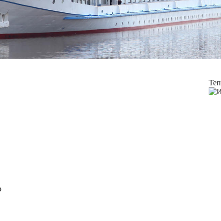
Теп
ю