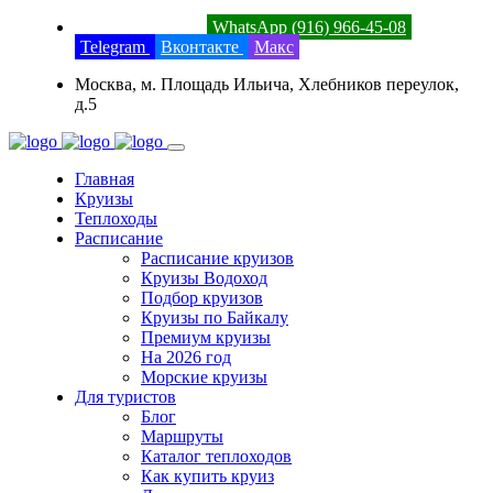
8 (800) 201-52-23
WhatsApp (916) 966-45-08
Telegram
Вконтакте
Макс
Москва, м. Площадь Ильича, Хлебников переулок,
д.5
Главная
Круизы
Теплоходы
Расписание
Расписание круизов
Круизы Водоход
Подбор круизов
Круизы по Байкалу
Премиум круизы
На 2026 год
Морские круизы
Для туристов
Блог
Маршруты
Каталог теплоходов
Как купить круиз