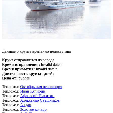
Данные о круизе временно недоступны
Круиз
отправляется из города .
Время отправления:
Invalid date в
Время прибытия:
Invalid date в
Длительность круиза - дней:
Цена от:
рублей
Теплоход:
Октябрьская революция
Теплоход:
Иван Кулибин
Теплоход:
Афанасий Никитин
Теплоход:
Александр Свешников
Теплоход:
Алдан
Теплоход:
Золотое кольцо