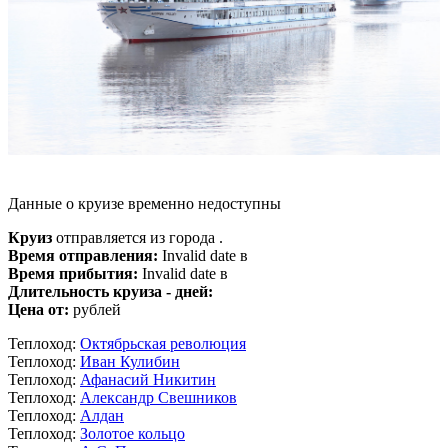
Данные о круизе временно недоступны
Круиз
отправляется из города .
Время отправления:
Invalid date в
Время прибытия:
Invalid date в
Длительность круиза - дней:
Цена от:
рублей
Теплоход:
Октябрьская революция
Теплоход:
Иван Кулибин
Теплоход:
Афанасий Никитин
Теплоход:
Александр Свешников
Теплоход:
Алдан
Теплоход:
Золотое кольцо