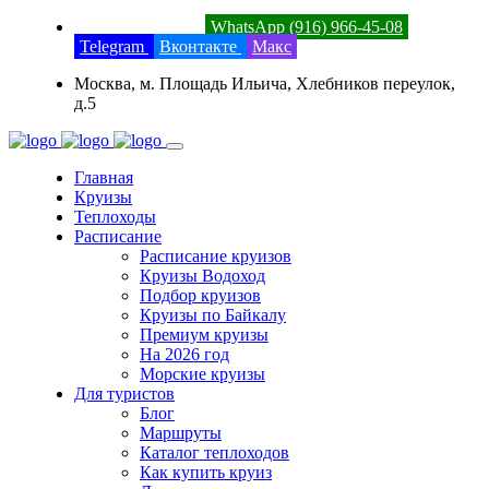
8 (800) 201-52-23
WhatsApp (916) 966-45-08
Telegram
Вконтакте
Макс
Москва, м. Площадь Ильича, Хлебников переулок,
д.5
Главная
Круизы
Теплоходы
Расписание
Расписание круизов
Круизы Водоход
Подбор круизов
Круизы по Байкалу
Премиум круизы
На 2026 год
Морские круизы
Для туристов
Блог
Маршруты
Каталог теплоходов
Как купить круиз