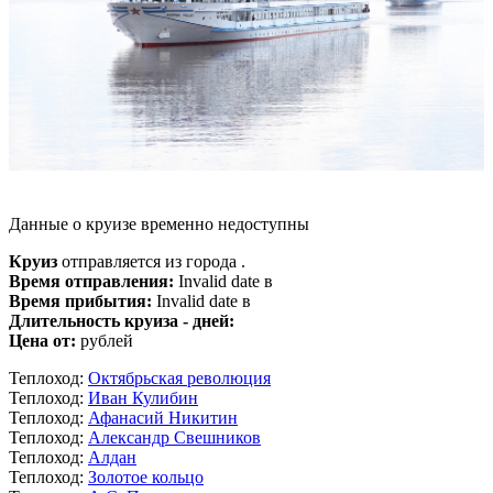
Данные о круизе временно недоступны
Круиз
отправляется из города .
Время отправления:
Invalid date в
Время прибытия:
Invalid date в
Длительность круиза - дней:
Цена от:
рублей
Теплоход:
Октябрьская революция
Теплоход:
Иван Кулибин
Теплоход:
Афанасий Никитин
Теплоход:
Александр Свешников
Теплоход:
Алдан
Теплоход:
Золотое кольцо