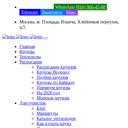
8 (800) 201-52-23
WhatsApp (916) 966-45-08
Telegram
Вконтакте
Макс
Москва, м. Площадь Ильича, Хлебников переулок,
д.5
Главная
Круизы
Теплоходы
Расписание
Расписание круизов
Круизы Водоход
Подбор круизов
Круизы по Байкалу
Премиум круизы
На 2026 год
Морские круизы
Для туристов
Блог
Маршруты
Каталог теплоходов
Как купить круиз