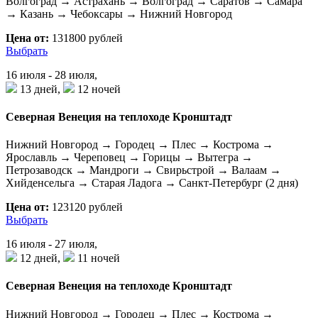
Волгоград → Астрахань → Волгоград → Саратов → Самара
→ Казань → Чебоксары → Нижний Новгород
Цена от:
131800 рублей
Выбрать
16 июля - 28 июля,
13 дней,
12 ночей
Северная Венеция на теплоходе Кронштадт
Нижний Новгород → Городец → Плес → Кострома →
Ярославль → Череповец → Горицы → Вытегра →
Петрозаводск → Мандроги → Свирьстрой → Валаам →
Хийденсельга → Старая Ладога → Санкт-Петербург (2 дня)
Цена от:
123120 рублей
Выбрать
16 июля - 27 июля,
12 дней,
11 ночей
Северная Венеция на теплоходе Кронштадт
Нижний Новгород → Городец → Плес → Кострома →