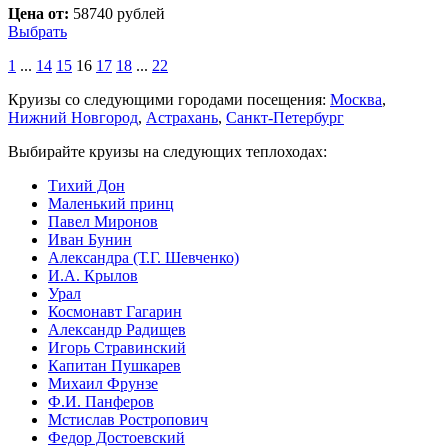
Цена от:
58740 рублей
Выбрать
1
...
14
15
16
17
18
...
22
Круизы со следующими городами посещения:
Москва
,
Нижний Новгород
,
Астрахань
,
Санкт-Петербург
Выбирайте круизы на следующих теплоходах:
Тихий Дон
Маленький принц
Павел Миронов
Иван Бунин
Александра (Т.Г. Шевченко)
И.А. Крылов
Урал
Космонавт Гагарин
Александр Радищев
Игорь Стравинский
Капитан Пушкарев
Михаил Фрунзе
Ф.И. Панферов
Мстислав Ростропович
Федор Достоевский