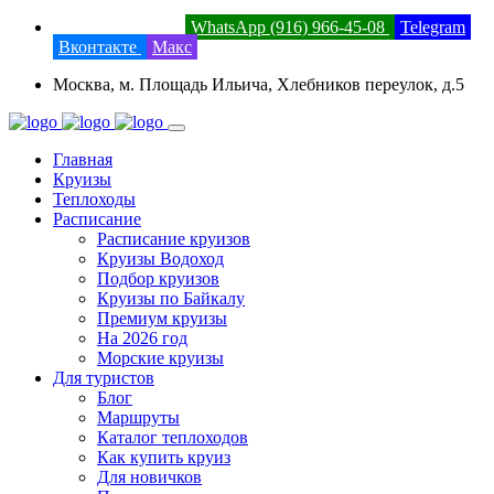
8 (800) 201-52-23
WhatsApp (916) 966-45-08
Telegram
Вконтакте
Макс
Москва, м. Площадь Ильича, Хлебников переулок, д.5
Главная
Круизы
Теплоходы
Расписание
Расписание круизов
Круизы Водоход
Подбор круизов
Круизы по Байкалу
Премиум круизы
На 2026 год
Морские круизы
Для туристов
Блог
Маршруты
Каталог теплоходов
Как купить круиз
Для новичков