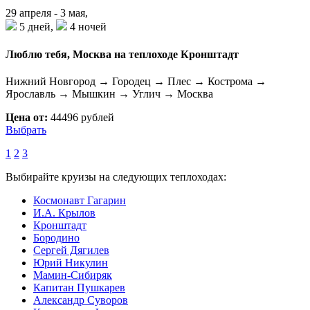
29 апреля - 3 мая,
5 дней,
4 ночей
Люблю тебя, Москва на теплоходе Кронштадт
Нижний Новгород → Городец → Плес → Кострома →
Ярославль → Мышкин → Углич → Москва
Цена от:
44496 рублей
Выбрать
1
2
3
Выбирайте круизы на следующих теплоходах:
Космонавт Гагарин
И.А. Крылов
Кронштадт
Бородино
Сергей Дягилев
Юрий Никулин
Мамин-Сибиряк
Капитан Пушкарев
Александр Суворов