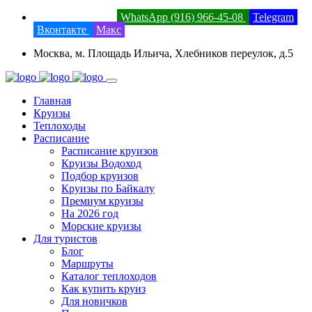
8 (800) 201-52-23
WhatsApp (916) 966-45-08
Telegram
Вконтакте
Макс
Москва, м. Площадь Ильича, Хлебников переулок, д.5
Главная
Круизы
Теплоходы
Расписание
Расписание круизов
Круизы Водоход
Подбор круизов
Круизы по Байкалу
Премиум круизы
На 2026 год
Морские круизы
Для туристов
Блог
Маршруты
Каталог теплоходов
Как купить круиз
Для новичков