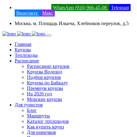
8 (800) 201-52-23
WhatsApp (916) 966-45-08
Telegram
Вконтакте
Макс
Москва, м. Площадь Ильича, Хлебников переулок, д.5
Главная
Круизы
Теплоходы
Расписание
Расписание круизов
Круизы Водоход
Подбор круизов
Круизы по Байкалу
Премиум круизы
На 2026 год
Морские круизы
Для туристов
Блог
Маршруты
Каталог теплоходов
Как купить круиз
Для новичков