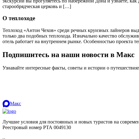
экскурсий вы прогуляетесь по набережной Дона и узнаете, как
старообрядческая церковь и […]
О теплоходе
Теплоход «Антон Чехов» среди речных круизных лайнеров выде
только два подобных теплохода. Изначально качество обслужи
отель работает на внутреннем рынке. Особенностью проекта т
Подпишитесь на наши новости в Макс
Узнавайте интересные факты, советы и истории о путешестви
Макс
Лучшие условия для постоянных и новых туристов на совреме
Реестровый номер РТА 0049130