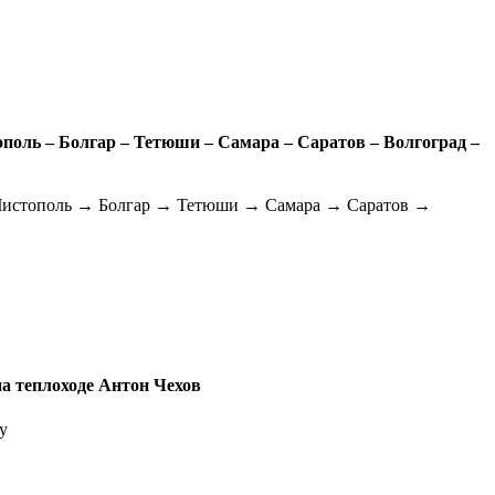
поль – Болгар – Тетюши – Самара – Саратов – Волгоград –
Чистополь → Болгар → Тетюши → Самара → Саратов →
на теплоходе Антон Чехов
у