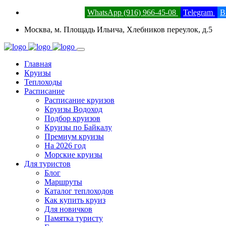
8 (800) 201-52-23
WhatsApp (916) 966-45-08
Telegram
В
Москва, м. Площадь Ильича, Хлебников переулок, д.5
Главная
Круизы
Теплоходы
Расписание
Расписание круизов
Круизы Водоход
Подбор круизов
Круизы по Байкалу
Премиум круизы
На 2026 год
Морские круизы
Для туристов
Блог
Маршруты
Каталог теплоходов
Как купить круиз
Для новичков
Памятка туристу