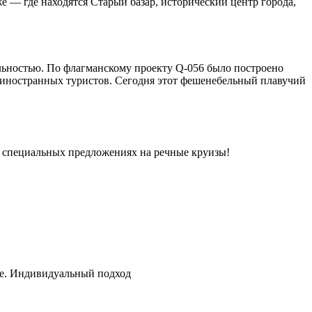
е — где находятся Старый базар, исторический центр города,
льностью. По флагманскому проекту Q-056 было построено
 иностранных туристов. Сегодня этот фешенебельный плавучий
 и специальных предложениях на речные круизы!
.
те. Индивидуальный подход
.