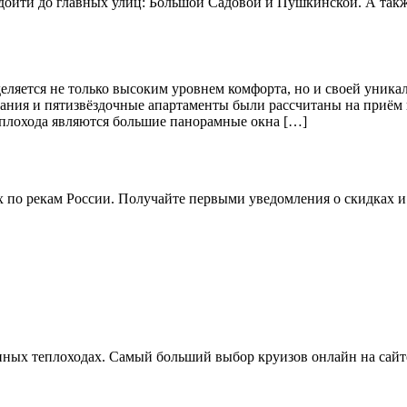
 дойти до главных улиц: Большой Садовой и Пушкинской. А такж
ляется не только высоким уровнем комфорта, но и своей уника
вания и пятизвёздочные апартаменты были рассчитаны на приём
еплохода являются большие панорамные окна […]
ях по рекам России. Получайте первыми уведомления о скидках
нных теплоходах. Самый больший выбор круизов онлайн на сай