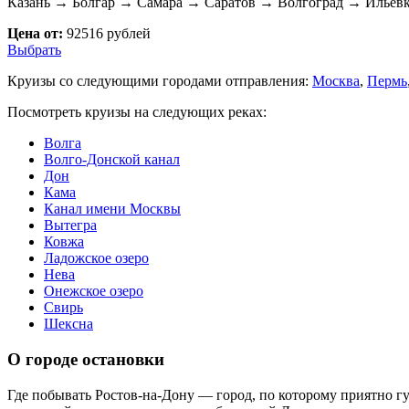
Казань → Болгар → Самара → Саратов → Волгоград → Ильевк
Цена от:
92516 рублей
Выбрать
Круизы со следующими городами отправления:
Москва
,
Пермь
Посмотреть круизы на следующих реках:
Волга
Волго-Донской канал
Дон
Кама
Канал имени Москвы
Вытегра
Ковжа
Ладожское озеро
Нева
Онежское озеро
Свирь
Шексна
О городе остановки
Где побывать Ростов-на-Дону — город, по которому приятно гу