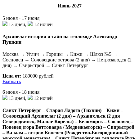
Июнь 2027
5 июня - 17 июня,
13 дней,
12 ночей
Архипелаг истории и тайн на теплоходе Александр
Пушкин
Москва → Углич → Горицы → Кижи → Шлюз №5 →
Сосновец → Соловецкие острова (2 дня) → Петрозаводск (2
дня) → Свирьстрой → Санкт-Петербург
Цена от:
189000 рублей
Выбрать
6 июня - 18 июня,
13 дней,
12 ночей
Санкт-Петербург – Старая Ладога (Тихвин) – Кижи –
Соловецкий Архипелаг (2 дня) – Архангельск (2 дня
Северодвинск, Малые Корелы) – Беломорск – Сосновец –
Повенец (гора Воттоваара / Медвежьегорск) – Свирьстрой
– Валаам – остров Коневец (Рождество-Богородничный
мужской монастырь) – Санкт-Петербург на теплоходе Русь