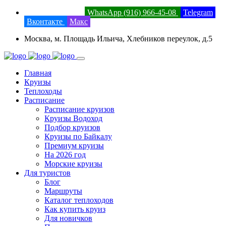
8 (800) 201-52-23
WhatsApp (916) 966-45-08
Telegram
Вконтакте
Макс
Москва, м. Площадь Ильича, Хлебников переулок, д.5
Главная
Круизы
Теплоходы
Расписание
Расписание круизов
Круизы Водоход
Подбор круизов
Круизы по Байкалу
Премиум круизы
На 2026 год
Морские круизы
Для туристов
Блог
Маршруты
Каталог теплоходов
Как купить круиз
Для новичков