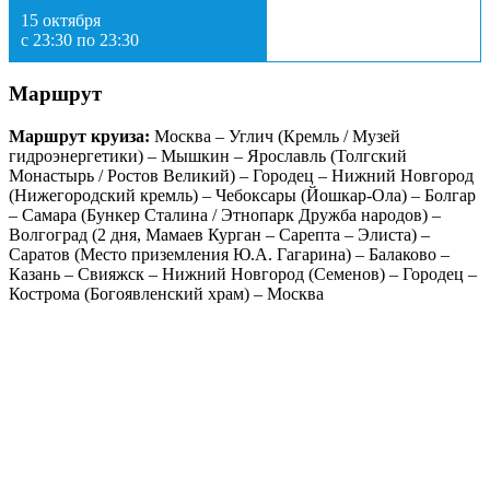
15 октября
с 23:30 по 23:30
Маршрут
Маршрут круиза:
Москва – Углич (Кремль / Музей
гидроэнергетики) – Мышкин – Ярославль (Толгский
Монастырь / Ростов Великий) – Городец – Нижний Новгород
(Нижегородский кремль) – Чебоксары (Йошкар-Ола) – Болгар
– Самара (Бункер Сталина / Этнопарк Дружба народов) –
Волгоград (2 дня, Мамаев Курган – Сарепта – Элиста) –
Саратов (Место приземления Ю.А. Гагарина) – Балаково –
Казань – Свияжск – Нижний Новгород (Семенов) – Городец –
Кострома (Богоявленский храм) – Москва