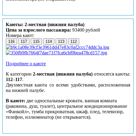
Каюты: 2-местная (нижняя палуба)
Цена за взрослого пассажира:
93400 рублей
Номера кают:
116
117
115
114
113
112
Подробнее о каюте
К категории
2-местная (нижняя палуба)
относятся каюты:
112
–
117
.
Двухместная каюта со всеми удобствами, расположенная
на нижней палубе.
В каюте:
две односпальные кровати, ванная комната
(раковина, душ, туалет), центральное кондиционирование
«Фанкойл», тумба прикроватная, шкаф, плед, телевизор,
телефон, иллюминатор (не открывается).