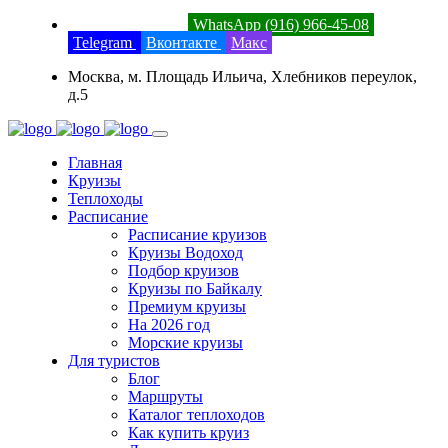
8 (800) 201-52-23
WhatsApp (916) 966-45-08
Telegram
Вконтакте
Макс
Москва, м. Площадь Ильича, Хлебников переулок,
д.5
Главная
Круизы
Теплоходы
Расписание
Расписание круизов
Круизы Водоход
Подбор круизов
Круизы по Байкалу
Премиум круизы
На 2026 год
Морские круизы
Для туристов
Блог
Маршруты
Каталог теплоходов
Как купить круиз