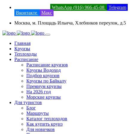
8 (800) 201-52-23
WhatsApp (916) 966-45-08
Telegram
Вконтакте
Макс
Москва, м. Площадь Ильича, Хлебников переулок, д.5
Главная
Круизы
Теплоходы
Расписание
Расписание круизов
Круизы Водоход
Подбор круизов
Круизы по Байкалу
Премиум круизы
На 2026 год
Морские круизы
Для туристов
Блог
Маршруты
Каталог теплоходов
Как купить круиз
Для новичков