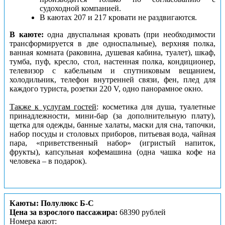
судоходной компанией.
В каютах 207 и 217 кровати не раздвигаются.
В каюте:
одна двуспальная кровать (при необходимости
трансформируется в две односпальные), верхняя полка,
ванная комната (раковина, душевая кабина, туалет), шкаф,
тумба, пуф, кресло, стол, настенная полка, кондиционер,
телевизор с кабельным и спутниковым вещанием,
холодильник, телефон внутренней связи, фен, плед для
каждого туриста, розетки 220 V, одно панорамное окно.
Также к услугам гостей
: косметика для душа, туалетные
принадлежности, мини-бар (за дополнительную плату),
щетка для одежды, банные халаты, маски для сна, тапочки,
набор посуды и столовых приборов, питьевая вода, чайная
пара, «приветственный набор» (игристый напиток,
фрукты), капсульная кофемашина (одна чашка кофе на
человека – в подарок).
Каюты: Полулюкс Б-С
Цена за взрослого пассажира:
68390 рублей
Номера кают: