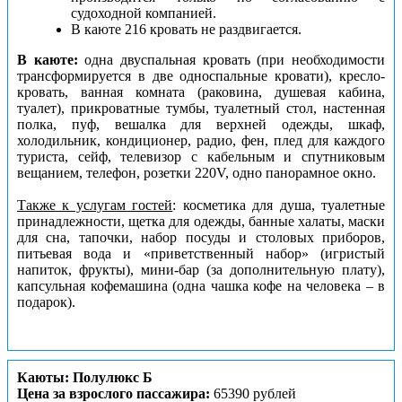
судоходной компанией.
В каюте 216 кровать не раздвигается.
В каюте:
одна двуспальная кровать (при необходимости
трансформируется в две односпальные кровати), кресло-
кровать, ванная комната (раковина, душевая кабина,
туалет), прикроватные тумбы, туалетный стол, настенная
полка, пуф, вешалка для верхней одежды, шкаф,
холодильник, кондиционер, радио, фен, плед для каждого
туриста, сейф, телевизор с кабельным и спутниковым
вещанием, телефон, розетки 220V, одно панорамное окно.
Также к услугам гостей
: косметика для душа, туалетные
принадлежности, щетка для одежды, банные халаты, маски
для сна, тапочки, набор посуды и столовых приборов,
питьевая вода и «приветственный набор» (игристый
напиток, фрукты), мини-бар (за дополнительную плату),
капсульная кофемашина (одна чашка кофе на человека – в
подарок).
Каюты: Полулюкс Б
Цена за взрослого пассажира:
65390 рублей