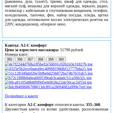
(раковина, душ, туалет), трюмо, шкаф для одежды, стол,
мягкий пуф, вешалка для верхней одежды, зеркало, радио,
телевизор с кабельным и спутниковым вещанием, телефон,
холодильник, тапочки, фен, набор посуды, пледы, щетка
для одежды, оптимальное кол-во электрических розеток на
220V, кондиционер, обзорное окно.
Каюты: А2-С комфорт
Цена за взрослого пассажира:
51790 рублей
Номера кают:
355
356
357
358
359
360
Подробнее о каюте
К категории
А2-С комфорт
относятся каюты:
355–360
.
Двухместная каюта со всеми удобствами, расположенная