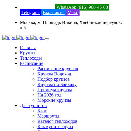
8 (800) 201-52-23
WhatsApp (916) 966-45-08
Telegram
Вконтакте
Макс
Москва, м. Площадь Ильича, Хлебников переулок,
д.5
Главная
Круизы
Теплоходы
Расписание
Расписание круизов
Круизы Водоход
Подбор круизов
Круизы по Байкалу
Премиум круизы
На 2026 год
Морские круизы
Для туристов
Блог
Маршруты
Каталог теплоходов
Как купить круиз