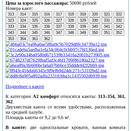
Цена за взрослого пассажира:
50690 рублей
Номера кают:
313
314
315
316
317
318
319
320
321
322
323
324
325
326
327
328
329
330
331
332
333
334
335
336
337
338
339
340
341
342
343
344
345
346
347
348
349
350
351
352
353
354
361
362
Подробнее о каюте
К категории
А2 комфорт
относятся каюты:
313–354, 361,
362
.
Двухместная каюта со всеми удобствами, расположенная
на средней палубе.
Площадь каюты от 9,2 до 9,6 м².
В каюте:
две односпальные кровати, ванная комната