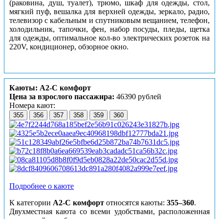
(раковина, душ, туалет), трюмо, шкаф для одежды, стол,
мягкий пуф, вешалка для верхней одежды, зеркало, радио,
телевизор с кабельным и спутниковым вещанием, телефон,
холодильник, тапочки, фен, набор посуды, пледы, щетка
для одежды, оптимальное кол-во электрических розеток на
220V, кондиционер, обзорное окно.
Каюты: А2-С комфорт
Цена за взрослого пассажира:
46390 рублей
Номера кают:
355
356
357
358
359
360
Подробнее о каюте
К категории
А2-С комфорт
относятся каюты:
355–360
.
Двухместная каюта со всеми удобствами, расположенная