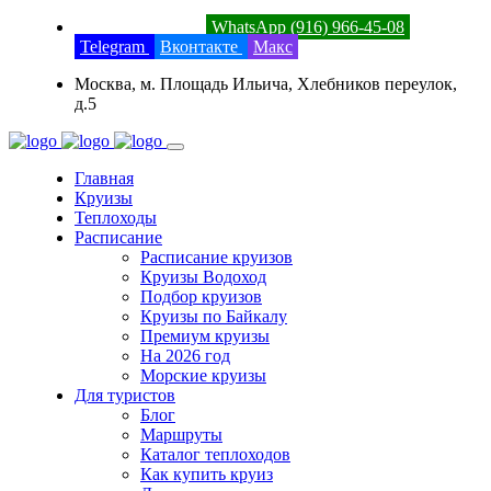
8 (800) 201-52-23
WhatsApp (916) 966-45-08
Telegram
Вконтакте
Макс
Москва, м. Площадь Ильича, Хлебников переулок,
д.5
Главная
Круизы
Теплоходы
Расписание
Расписание круизов
Круизы Водоход
Подбор круизов
Круизы по Байкалу
Премиум круизы
На 2026 год
Морские круизы
Для туристов
Блог
Маршруты
Каталог теплоходов
Как купить круиз