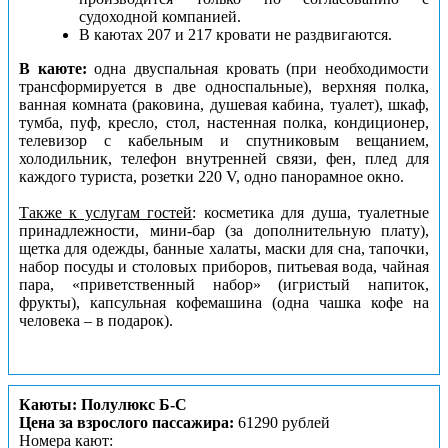
судоходной компанией.
В каютах 207 и 217 кровати не раздвигаются.
В каюте:
одна двуспальная кровать (при необходимости
трансформируется в две односпальные), верхняя полка,
ванная комната (раковина, душевая кабина, туалет), шкаф,
тумба, пуф, кресло, стол, настенная полка, кондиционер,
телевизор с кабельным и спутниковым вещанием,
холодильник, телефон внутренней связи, фен, плед для
каждого туриста, розетки 220 V, одно панорамное окно.
Также к услугам гостей
: косметика для душа, туалетные
принадлежности, мини-бар (за дополнительную плату),
щетка для одежды, банные халаты, маски для сна, тапочки,
набор посуды и столовых приборов, питьевая вода, чайная
пара, «приветственный набор» (игристый напиток,
фрукты), капсульная кофемашина (одна чашка кофе на
человека – в подарок).
Каюты: Полулюкс Б-С
Цена за взрослого пассажира:
61290 рублей
Номера кают: