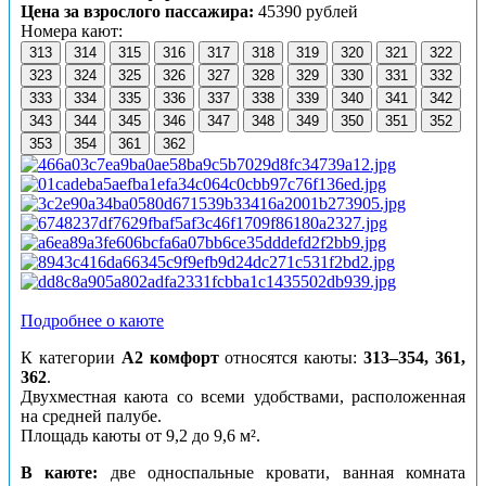
Цена за взрослого пассажира:
45390 рублей
Номера кают:
313
314
315
316
317
318
319
320
321
322
323
324
325
326
327
328
329
330
331
332
333
334
335
336
337
338
339
340
341
342
343
344
345
346
347
348
349
350
351
352
353
354
361
362
Подробнее о каюте
К категории
А2 комфорт
относятся каюты:
313–354, 361,
362
.
Двухместная каюта со всеми удобствами, расположенная
на средней палубе.
Площадь каюты от 9,2 до 9,6 м².
В каюте:
две односпальные кровати, ванная комната