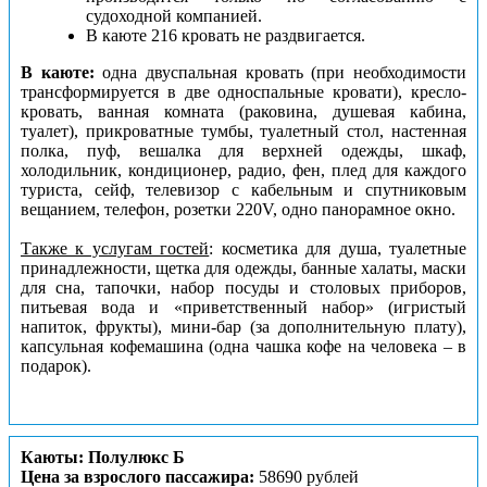
судоходной компанией.
В каюте 216 кровать не раздвигается.
В каюте:
одна двуспальная кровать (при необходимости
трансформируется в две односпальные кровати), кресло-
кровать, ванная комната (раковина, душевая кабина,
туалет), прикроватные тумбы, туалетный стол, настенная
полка, пуф, вешалка для верхней одежды, шкаф,
холодильник, кондиционер, радио, фен, плед для каждого
туриста, сейф, телевизор с кабельным и спутниковым
вещанием, телефон, розетки 220V, одно панорамное окно.
Также к услугам гостей
: косметика для душа, туалетные
принадлежности, щетка для одежды, банные халаты, маски
для сна, тапочки, набор посуды и столовых приборов,
питьевая вода и «приветственный набор» (игристый
напиток, фрукты), мини-бар (за дополнительную плату),
капсульная кофемашина (одна чашка кофе на человека – в
подарок).
Каюты: Полулюкс Б
Цена за взрослого пассажира:
58690 рублей