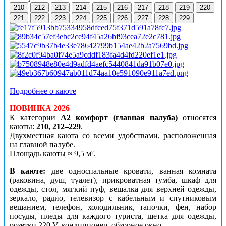
210
212
213
214
215
216
217
218
219
220
221
222
223
224
225
226
227
228
229
Подробнее о каюте
НОВИНКА 2026
К категории
А2 комфорт (главная палуба)
относятся
каюты:
210, 212–229
.
Двухместная каюта со всеми удобствами, расположенная
на главной палубе.
Площадь каюты ≈ 9,5 м².
В каюте:
две односпальные кровати, ванная комната
(раковина, душ, туалет), прикроватная тумба, шкаф для
одежды, стол, мягкий пуф, вешалка для верхней одежды,
зеркало, радио, телевизор с кабельным и спутниковым
вещанием, телефон, холодильник, тапочки, фен, набор
посуды, пледы для каждого туриста, щетка для одежды,
розетки 220 V, кондиционер, обзорное окно.