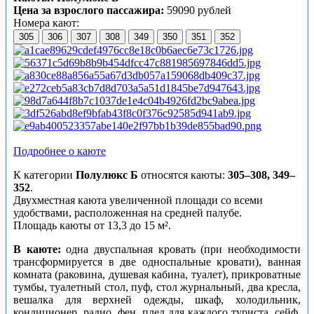
Цена за взрослого пассажира:
59090 рублей
Номера кают:
305
306
307
308
349
350
351
352
Подробнее о каюте
К категории
Полулюкс Б
относятся каюты:
305–308, 349–
352
.
Двухместная каюта увеличенной площади со всеми
удобствами, расположенная на средней палубе.
Площадь каюты от 13,3 до 15 м².
В каюте:
одна двуспальная кровать (при необходимости
трансформируется в две односпальные кровати), ванная
комната (раковина, душевая кабина, туалет), прикроватные
тумбы, туалетный стол, пуф, стол журнальный, два кресла,
вешалка для верхней одежды, шкаф, холодильник,
кондиционер, радио, фен, плед для каждого туриста, сейф,