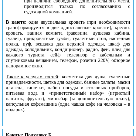
при наличии свободного дополнительного места,
производится только по согласованию с
судоходной компанией.
В каюте:
одна двуспальная кровать (при необходимости
трансформируется в две односпальные кровати), кресло-
кровать, ванная комната (раковина, душевая кабина,
туалет), прикроватные тумбы, туалетный стол, настенная
полка, пуф, вешалка для верхней одежды, шкаф для
одежды, холодильник, кондиционер, радио, фен, плед для
каждого туриста, сейф, телевизор с кабельным и
спутниковым вещанием, телефон, розетки 220V, обзорное
панорамное окно.
Также к услугам гостей
: косметика для душа, туалетные
принадлежности, щетка для одежды, банные халаты, маски
для сна, тапочки, набор посуды и столовых приборов,
питьевая вода и «приветственный набор» (игристый
напиток, фрукты), мини-бар (за дополнительную плату),
капсульная кофемашина (одна чашка кофе на человека – в
подарок).
Каюты: Полулюкс Б