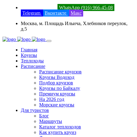
8 (800) 201-52-23
WhatsApp (916) 966-45-08
Telegram
Вконтакте
Макс
Москва, м. Площадь Ильича, Хлебников переулок,
д.5
Главная
Круизы
Теплоходы
Расписание
Расписание круизов
Круизы Водоход
Подбор круизов
Круизы по Байкалу
Премиум круизы
На 2026 год
Морские круизы
Для туристов
Блог
Маршруты
Каталог теплоходов
Как купить круиз