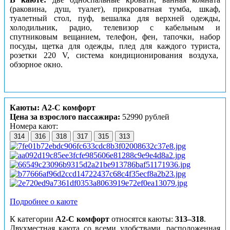
(раковина, душ, туалет), прикроватная тумба, шкаф,
туалетный стол, пуф, вешалка для верхней одежды,
холодильник, радио, телевизор с кабельным и
спутниковым вещанием, телефон, фен, тапочки, набор
посуды, щетка для одежды, плед для каждого туриста,
розетки 220 V, система кондиционирования воздуха,
обзорное окно.
Каюты: А2-С комфорт
Цена за взрослого пассажира:
52990 рублей
Номера кают:
314
316
318
317
315
313
Подробнее о каюте
К категории
А2-С комфорт
относятся каюты:
313–318
.
Двухместная каюта со всеми удобствами, расположенная