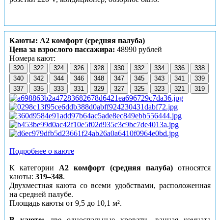
Каюты: А2 комфорт (средняя палуба)
Цена за взрослого пассажира:
48990 рублей
Номера кают:
320
322
324
326
328
330
332
334
336
338
340
342
344
346
348
347
345
343
341
339
337
335
333
331
329
327
325
323
321
319
Подробнее о каюте
К категории
А2 комфорт (средняя палуба)
относятся
каюты:
319–348
.
Двухместная каюта со всеми удобствами, расположенная
на средней палубе.
Площадь каюты от 9,5 до 10,1 м².
В каюте:
две односпальные кровати, ванная комната