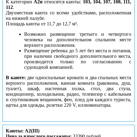
К категории
А2н
относятся каюты:
103, 104, 107, 108, 111,
112
.
Двухместная каюта со всеми удобствами, расположенная
на нижней палубе.
Площадь каюты от 11,7 до 12,7 м².
Возможно размещение третьего и четвертого
человека на дополнительном спальном месте
верхнего расположения.
Размещение ребенка до 5 лет без места и питания,
при наличии свободного дополнительного места,
производится только по согласованию с
судоходной компанией.
В каюте:
две односпальные кровати и два спальных места
верхнего расположения, ванная комната (раковина, душ,
туалет), шкаф, настенная полка, стол, два стула,
кондиционер, холодильник, радио, телевизор с кабельным
и спутниковым вещанием, фен, плед для каждого туриста,
щетка для одежды, розетки 220 V, иллюминаторы.
Каюты: А2(III)
Цена за взрослого пассажира:
33390 рублей