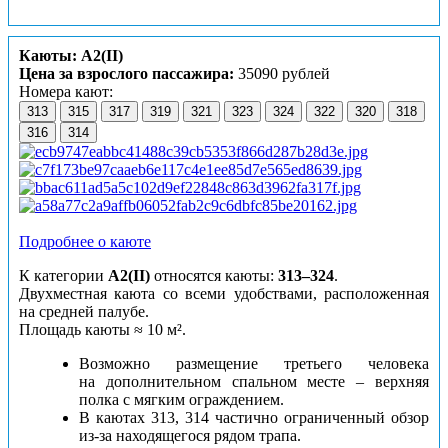
Каюты: А2(II)
Цена за взрослого пассажира:
35090 рублей
Номера кают:
313
315
317
319
321
323
324
322
320
318
316
314
Подробнее о каюте
К категории
А2(II)
относятся каюты:
313–324
.
Двухместная каюта со всеми удобствами, расположенная
на средней палубе.
Площадь каюты ≈ 10 м².
Возможно размещение третьего человека
на дополнительном спальном месте – верхняя
полка с мягким ограждением.
В каютах 313, 314 частично ограниченный обзор
из-за находящегося рядом трапа.