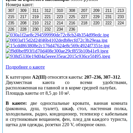
Номера кают:
307
309
311
312
310
308
207
209
211
213
215
217
219
221
223
225
227
229
231
233
235
208
210
212
214
216
218
220
222
224
226
228
230
232
234
236
Подробнее о каюте
К категории
А2(III)
относятся каюты:
207–236, 307–312
.
Двухместная каюта со всеми удобствами,
расположенная на главной и в корме средней палубах.
Площадь каюты от 8,5 до 10 м².
В каюте:
две односпальные кровати, ванная комната
(раковина, душ, туалет), шкаф, стол, настенная полка,
холодильник, радио, кондиционер, телевизор с кабельным
и спутниковым вещанием, фен, плед для каждого туриста,
щетка для одежды, розетки 220 V, обзорное окно.