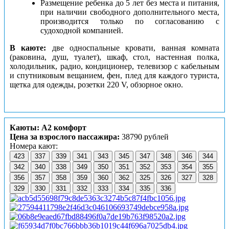
Размещение ребенка до 5 лет без места и питания,
при наличии свободного дополнительного места,
производится только по согласованию с
судоходной компанией.
В каюте:
две односпальные кровати, ванная комната
(раковина, душ, туалет), шкаф, стол, настенная полка,
холодильник, радио, кондиционер, телевизор с кабельным
и спутниковым вещанием, фен, плед для каждого туриста,
щетка для одежды, розетки 220 V, обзорное окно.
Каюты: А2 комфорт
Цена за взрослого пассажира:
38790 рублей
Номера кают:
423
337
339
341
343
345
347
348
346
344
342
340
338
349
350
351
352
353
354
355
356
357
358
359
360
362
325
326
327
328
329
330
331
332
333
334
335
336