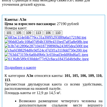
внизу страницы и наш менеджер свяжется с вами для
уточнения деталей круиза.
Каюты: А3н
Цена за взрослого пассажира:
27190 рублей
Номера кают:
101
105
109
113
106
110
Подробнее о каюте
К категории
А3н
относятся каюты:
101, 105, 106, 109, 110,
113
.
Трехместная двухъярусная каюта со всеми удобствами,
расположенная на нижней палубе.
Площадь каюты от 12,9 до 14,5 м².
Возможно размещение четвертого человека на
дополнительном спальном месте верхнего