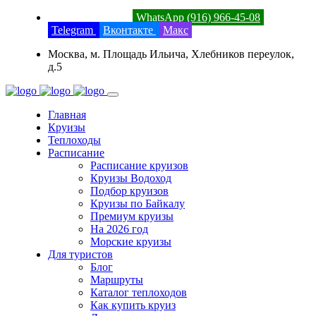
8 (800) 201-52-23
WhatsApp (916) 966-45-08
Telegram
Вконтакте
Макс
Москва, м. Площадь Ильича, Хлебников переулок,
д.5
Главная
Круизы
Теплоходы
Расписание
Расписание круизов
Круизы Водоход
Подбор круизов
Круизы по Байкалу
Премиум круизы
На 2026 год
Морские круизы
Для туристов
Блог
Маршруты
Каталог теплоходов
Как купить круиз