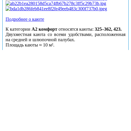
Подробнее о каюте
К категории
А2 комфорт
относятся каюты:
325–362, 423.
Двухместная каюта со всеми удобствами, расположенная
на средней и шлюпочной палубах.
Площадь каюты ≈ 10 м².
В каюте:
две односпальные кровати, ванная комната
(раковина, душ, туалет), трюмо, шкаф для одежды, стол,
мягкий пуф, вешалка для верхней одежды, зеркало, радио,
телевизор с кабельным и спутниковым вещанием, телефон,
холодильник, тапочки, фен, набор посуды, пледы, щетка
для одежды, оптимальное кол-во электрических розеток на
220V, кондиционер, обзорное окно.
Каюты: А1
Цена за взрослого пассажира:
46790 рублей
Номера кают:
437
439
441
443
445
438
440
442
444
446