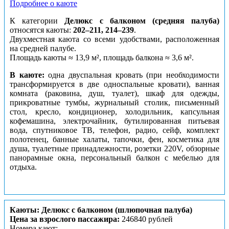
Подробнее о каюте
К категории
Делюкс с балконом (средняя палуба)
относятся каюты:
202–211, 214–239
.
Двухместная каюта со всеми удобствами, расположенная
на средней палубе.
Площадь каюты ≈ 13,9 м², площадь балкона ≈ 3,6 м².
В каюте:
одна двуспальная кровать (при необходимости
трансформируется в две односпальные кровати), ванная
комната (раковина, душ, туалет), шкаф для одежды,
прикроватные тумбы, журнальный столик, письменный
стол, кресло, кондиционер, холодильник, капсульная
кофемашина, электрочайник, бутилированная питьевая
вода, спутниковое ТВ, телефон, радио, сейф, комплект
полотенец, банные халаты, тапочки, фен, косметика для
душа, туалетные принадлежности, розетки 220V, обзорные
панорамные окна, персональный балкон с мебелью для
отдыха.
Каюты: Делюкс с балконом (шлюпочная палуба)
Цена за взрослого пассажира:
246840 рублей
Номера кают: