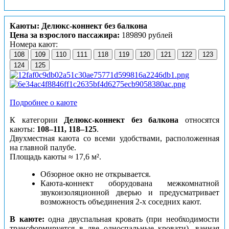
Каюты: Делюкс-коннект без балкона
Цена за взрослого пассажира:
189890 рублей
Номера кают:
108
109
110
111
118
119
120
121
122
123
124
125
Подробнее о каюте
К категории
Делюкс-коннект без балкона
относятся
каюты:
108–111, 118–125
.
Двухместная каюта со всеми удобствами, расположенная
на главной палубе.
Площадь каюты ≈ 17,6 м².
Обзорное окно не открывается.
Каюта-коннект оборудована межкомнатной
звукоизоляционной дверью и предусматривает
возможность объединения 2-х соседних кают.
В каюте:
одна двуспальная кровать (при необходимости
трансформируется в две односпальные кровати), ванная