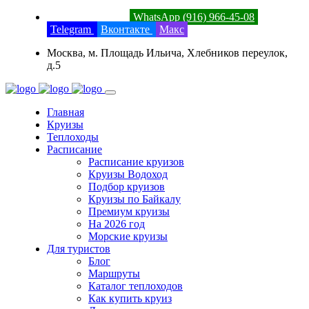
8 (800) 201-52-23
WhatsApp (916) 966-45-08
Telegram
Вконтакте
Макс
Москва, м. Площадь Ильича, Хлебников переулок,
д.5
Главная
Круизы
Теплоходы
Расписание
Расписание круизов
Круизы Водоход
Подбор круизов
Круизы по Байкалу
Премиум круизы
На 2026 год
Морские круизы
Для туристов
Блог
Маршруты
Каталог теплоходов
Как купить круиз