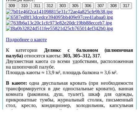
309
310
311
312
303
305
306
307
308
317
Подробнее о каюте
К категории
Делюкс с балконом (шлюпочная
палуба)
относятся каюты:
303, 305–312, 317
.
Двухместная каюта со всеми удобствами, расположенная
на шлюпочной палубе.
Площадь каюты ≈ 13,9 м², площадь балкона ≈ 3,6 м².
В каюте:
одна двуспальная кровать (при необходимости
трансформируется в две односпальные кровати), ванная
комната (раковина, душ, туалет), шкаф для одежды,
прикроватные тумбы, журнальный столик, письменный
стол, кресло, кондиционер, холодильник, капсульная
кофемашина, электрочайник, бутилированная питьевая
вода, спутниковое ТВ, телефон, радио, сейф, комплект
полотенец, банные халаты, тапочки, фен, косметика для
душа, туалетные принадлежности, розетки 220V, обзорные
панорамные окна, персональный балкон с мебелью для
отдыха.