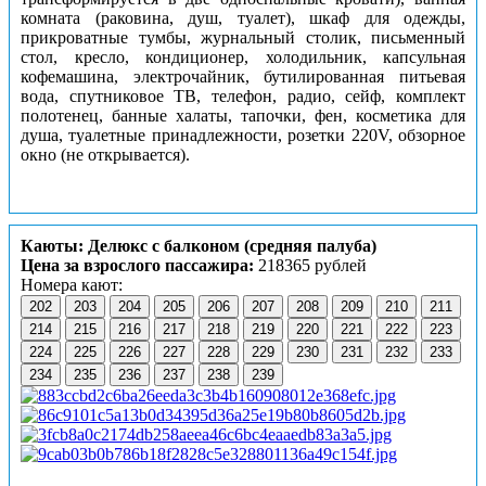
комната (раковина, душ, туалет), шкаф для одежды,
прикроватные тумбы, журнальный столик, письменный
стол, кресло, кондиционер, холодильник, капсульная
кофемашина, электрочайник, бутилированная питьевая
вода, спутниковое ТВ, телефон, радио, сейф, комплект
полотенец, банные халаты, тапочки, фен, косметика для
душа, туалетные принадлежности, розетки 220V, обзорное
окно (не открывается).
Каюты: Делюкс с балконом (средняя палуба)
Цена за взрослого пассажира:
218365 рублей
Номера кают:
202
203
204
205
206
207
208
209
210
211
214
215
216
217
218
219
220
221
222
223
224
225
226
227
228
229
230
231
232
233
234
235
236
237
238
239