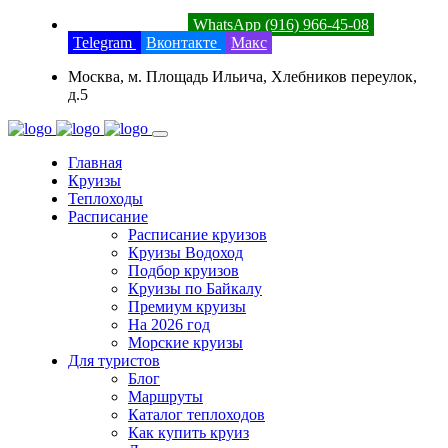
8 (800) 201-52-23
WhatsApp (916) 966-45-08
Telegram
Вконтакте
Макс
Москва, м. Площадь Ильича, Хлебников переулок,
д.5
Главная
Круизы
Теплоходы
Расписание
Расписание круизов
Круизы Водоход
Подбор круизов
Круизы по Байкалу
Премиум круизы
На 2026 год
Морские круизы
Для туристов
Блог
Маршруты
Каталог теплоходов
Как купить круиз