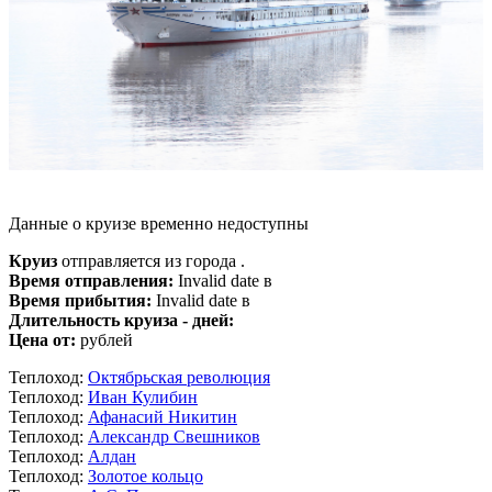
Данные о круизе временно недоступны
Круиз
отправляется из города .
Время отправления:
Invalid date в
Время прибытия:
Invalid date в
Длительность круиза - дней:
Цена от:
рублей
Теплоход:
Октябрьская революция
Теплоход:
Иван Кулибин
Теплоход:
Афанасий Никитин
Теплоход:
Александр Свешников
Теплоход:
Алдан
Теплоход:
Золотое кольцо