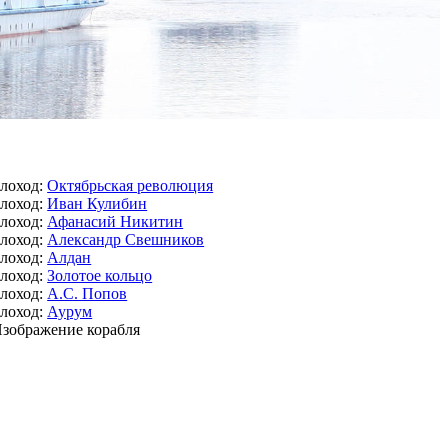
лоход:
Октябрьская революция
лоход:
Иван Кулибин
лоход:
Афанасий Никитин
лоход:
Александр Свешников
лоход:
Алдан
лоход:
Золотое кольцо
лоход:
А.С. Попов
лоход:
Аурум