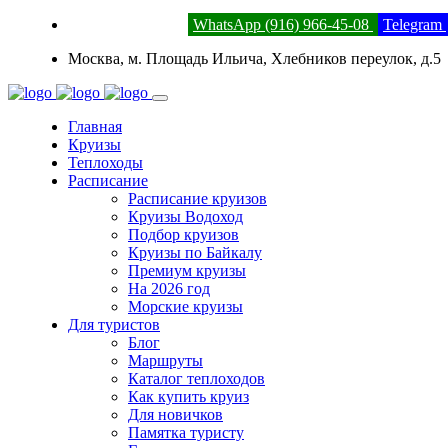
8 (800) 201-52-23
WhatsApp (916) 966-45-08
Telegram
Москва, м. Площадь Ильича, Хлебников переулок, д.5
Главная
Круизы
Теплоходы
Расписание
Расписание круизов
Круизы Водоход
Подбор круизов
Круизы по Байкалу
Премиум круизы
На 2026 год
Морские круизы
Для туристов
Блог
Маршруты
Каталог теплоходов
Как купить круиз
Для новичков
Памятка туристу