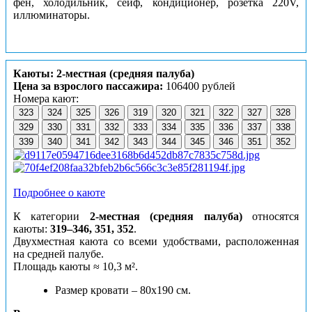
фен, холодильник, сейф, кондиционер, розетка 220V,
иллюминаторы.
Каюты: 2-местная (средняя палуба)
Цена за взрослого пассажира:
106400 рублей
Номера кают:
323
324
325
326
319
320
321
322
327
328
329
330
331
332
333
334
335
336
337
338
339
340
341
342
343
344
345
346
351
352
Подробнее о каюте
К категории
2-местная (средняя палуба)
относятся
каюты:
319–346, 351, 352
.
Двухместная каюта со всеми удобствами, расположенная
на средней палубе.
Площадь каюты ≈ 10,3 м².
Размер кровати – 80х190 см.