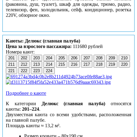
(раковина, душ, туалет), шкаф для одежды, трюмо, радио,
телевизор, фен, холодильник, сейф, кондиционер, розетка
220V, обзорное окно.
Каюты: Делюкс (главная палуба)
Цена за взрослого пассажира:
111680 рублей
Номера кают:
201
202
203
204
205
206
207
208
209
210
211
212
213
214
215
216
217
218
219
220
221
222
223
224
Подробнее о каюте
К категории
Делюкс (главная палуба)
относятся
каюты:
201–224
.
Двухместная каюта со всеми удобствами, расположенная
на главной палубе.
Площадь
кают
ы
≈ 13,2 м².
Размер кровати – 80х190 см.