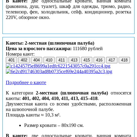
В каюте:
две односпальные кровати, ванная комната
(раковина, душ, туалет), шкаф для одежды, трюмо, радио,
телевизор, фен, холодильник, сейф, кондиционер, розетка
220V, обзорное окно.
Каюты: 2-местная (шлюпочная палуба)
Цена за взрослого пассажира:
111680 рублей
Номера кают:
401
402
404
410
411
413
415
416
417
418
Подробнее о каюте
К категории
2-местная (шлюпочная палуба)
относятся
каюты:
401, 402, 404, 410, 411, 413, 415–418
.
Двухместная каюта со всеми удобствами, расположенная
на шлюпочной палубе.
Площадь каюты ≈ 10,3 м².
Размер кровати – 80х190 см.
В каюте:
две односпальные кровати, ванная комната