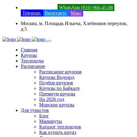
8 (800) 201-52-23
WhatsApp (916) 966-45-08
Telegram
Вконтакте
Макс
Москва, м. Площадь Ильича, Хлебников переулок,
д.5
Главная
Круизы
Теплоходы
Расписание
Расписание круизов
Круизы Водоход
Подбор круизов
Круизы по Байкалу
Премиум круизы
На 2026 год
Морские круизы
Для туристов
Блог
Маршруты
Каталог теплоходов
Как купить круиз