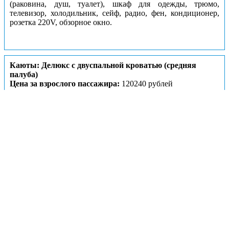
(раковина, душ, туалет), шкаф для одежды, трюмо,
телевизор, холодильник, сейф, радио, фен, кондиционер,
розетка 220V, обзорное окно.
Каюты: Делюкс с двуспальной кроватью (средняя
палуба)
Цена за взрослого пассажира:
120240 рублей
Номера кают:
347
348
349
350
Подробнее о каюте
К категории
Делюкс с двуспальной кроватью (средняя
палуба)
относятся каюты:
347–350
.
Двухместная каюта со всеми удобствами, расположенная
на средней палубе.
Площадь
каюты ≈
15,5 м².
В каюте:
двуспальная кровать, ванная комната (раковина,
душ, туалет), шкаф для одежды, трюмо, телевизор,