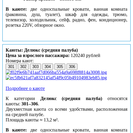
В каюте:
две односпальные кровати, ванная комната
(раковина, душ, туалет), шкаф для одежды, трюмо,
телевизор, холодильник, сейф, радио, фен, кондиционер,
розетка 220V, обзорное окно.
Каюты: Делюкс (средняя палуба)
Цена за взрослого пассажира:
120240 рублей
Номера кают:
301
302
303
304
305
306
Подробнее о каюте
К категории
Делюкс (средняя палуба)
относятся
каюты:
301–306
.
Двухместная каюта со всеми удобствами, расположенная
на средней палубе.
Площадь
каюты ≈ 13,2 м²
.
В каюте:
две односпальные кровати, ванная комната