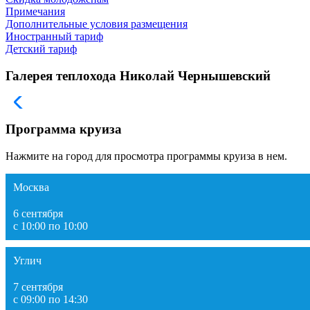
Примечания
Дополнительные условия размещения
Иностранный тариф
Детский тариф
Галерея теплохода Николай Чернышевский
Программа круиза
Нажмите на город для просмотра программы круиза в нем.
Москва
6 сентября
с 10:00 по 10:00
Углич
7 сентября
с 09:00 по 14:30