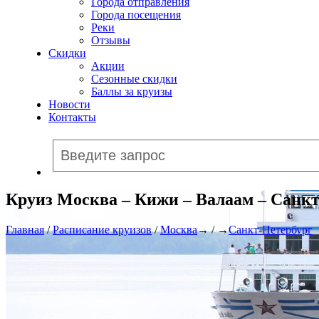
Города отправления
Города посещения
Реки
Отзывы
Скидки
Акции
Сезонные скидки
Баллы за круизы
Новости
Контакты
Круиз Москва – Кижи – Валаам – Санк
Главная
/
Расписание круизов
/
Москва
→ / →
Санкт-Петербург