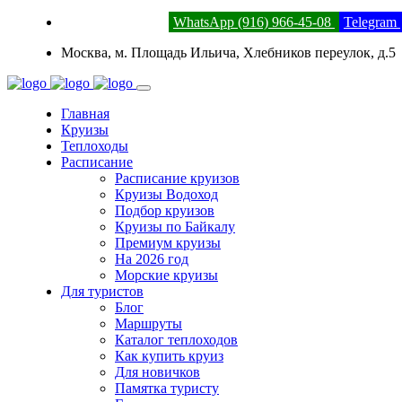
8 (800) 201-52-23
WhatsApp (916) 966-45-08
Telegram
Москва, м. Площадь Ильича, Хлебников переулок, д.5
Главная
Круизы
Теплоходы
Расписание
Расписание круизов
Круизы Водоход
Подбор круизов
Круизы по Байкалу
Премиум круизы
На 2026 год
Морские круизы
Для туристов
Блог
Маршруты
Каталог теплоходов
Как купить круиз
Для новичков
Памятка туристу