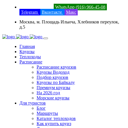
8 (800) 201-52-23
WhatsApp (916) 966-45-08
Telegram
Вконтакте
Макс
Москва, м. Площадь Ильича, Хлебников переулок,
д.5
Главная
Круизы
Теплоходы
Расписание
Расписание круизов
Круизы Водоход
Подбор круизов
Круизы по Байкалу
Премиум круизы
На 2026 год
Морские круизы
Для туристов
Блог
Маршруты
Каталог теплоходов
Как купить круиз