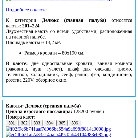
Подробнее о каюте
К категории
Делюкс (главная палуба)
относятся
каюты:
201–224
.
Двухместная каюта со всеми удобствами, расположенная
на главной палубе.
Площадь
кают
ы
≈ 13,2 м².
Размер кровати – 80х190 см.
В каюте:
две односпальные кровати, ванная комната
(раковина, душ, туалет), шкаф для одежды, трюмо,
телевизор, холодильник, сейф, радио, фен, кондиционер,
розетка 220V, обзорное окно.
Каюты: Делюкс (средняя палуба)
Цена за взрослого пассажира:
128200 рублей
Номера кают:
301
302
303
304
305
306