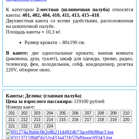
К категории
2-местная (шлюпочная палуба)
относятся
каюты:
401, 402, 404, 410, 411, 413, 415–418
.
Двухместная каюта со всеми удобствами, расположенная
на шлюпочной палубе.
Площадь каюты ≈ 10,3 м².
Размер кровати – 80х190 см.
В каюте:
две односпальные кровати, ванная комната
(раковина, душ, туалет), шкаф для одежды, трюмо, радио,
телевизор, фен, холодильник, сейф, кондиционер, розетка
220V, обзорное окно.
Каюты: Делюкс (главная палуба)
Цена за взрослого пассажира:
119100 рублей
Номера кают:
201
202
203
204
205
206
207
208
209
210
211
212
213
214
215
216
217
218
219
220
221
222
223
224