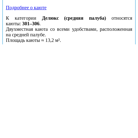
Подробнее о каюте
К категории
Делюкс (средняя палуба)
относятся
каюты:
301–306
.
Двухместная каюта со всеми удобствами, расположенная
на средней палубе.
Площадь
каюты ≈ 13,2 м²
.
В каюте:
две односпальные кровати, ванная комната
(раковина, душ, туалет), шкаф для одежды, трюмо,
телевизор, холодильник, сейф, радио, фен, кондиционер,
розетка 220V, обзорное окно.
Каюты: Делюкс с двуспальной кроватью (средняя
палуба)
Цена за взрослого пассажира:
128200 рублей
Номера кают:
347
348
349
350