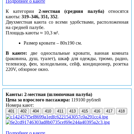
Подробнее о каюте
К категории
2-местная (средняя палуба)
относятся
каюты:
319–346, 351, 352
.
Двухместная каюта со всеми удобствами, расположенная
на средней палубе.
Площадь каюты ≈ 10,3 м².
Размер кровати – 80х190 см.
В каюте:
две односпальные кровати, ванная комната
(раковина, душ, туалет), шкаф для одежды, трюмо, радио,
телевизор, фен, холодильник, сейф, кондиционер, розетка
220V, обзорное окно.
Каюты: 2-местная (шлюпочная палуба)
Цена за взрослого пассажира:
119100 рублей
Номера кают:
401
402
404
410
411
413
415
416
417
418
Подробнее о каюте