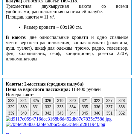
палуба)
относятся каюты:
109–118
.
Трехместная двухъярусная каюта со всеми
удобствами, расположенная на нижней палубе.
Площадь каюты ≈ 11 м².
Размер кровати – 80х190 см.
В каюте:
две односпальные кровати и одно спальное
место верхнего расположения, ванная комната (раковина,
душ, туалет), шкаф для одежды, трюмо, радио, телевизор,
фен, холодильник, сейф, кондиционер, розетка 220V,
иллюминаторы.
Каюты: 2-местная (средняя палуба)
Цена за взрослого пассажира:
113400 рублей
Номера кают:
323
324
325
326
319
320
321
322
327
328
329
330
331
332
333
334
335
336
337
338
339
340
341
342
343
344
345
346
351
352