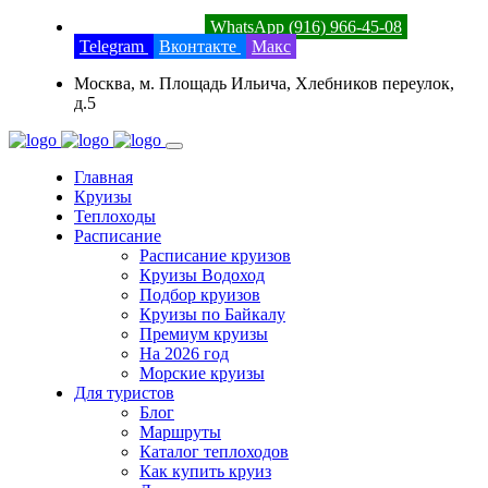
8 (800) 201-52-23
WhatsApp (916) 966-45-08
Telegram
Вконтакте
Макс
Москва, м. Площадь Ильича, Хлебников переулок,
д.5
Главная
Круизы
Теплоходы
Расписание
Расписание круизов
Круизы Водоход
Подбор круизов
Круизы по Байкалу
Премиум круизы
На 2026 год
Морские круизы
Для туристов
Блог
Маршруты
Каталог теплоходов
Как купить круиз