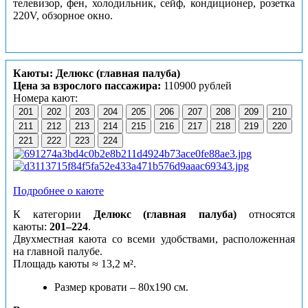
телевизор, фен, холодильник, сейф, кондиционер, розетка
220V, обзорное окно.
Каюты: Делюкс (главная палуба)
Цена за взрослого пассажира:
110900 рублей
Номера кают:
201
202
203
204
205
206
207
208
209
210
211
212
213
214
215
216
217
218
219
220
221
222
223
224
Подробнее о каюте
К категории
Делюкс (главная палуба)
относятся
каюты:
201–224
.
Двухместная каюта со всеми удобствами, расположенная
на главной палубе.
Площадь
кают
ы
≈ 13,2 м².
Размер кровати – 80х190 см.