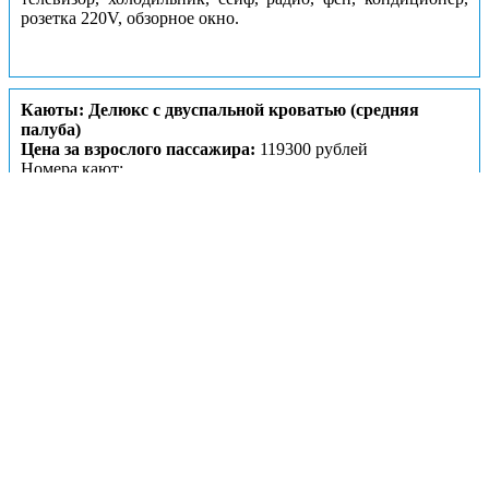
розетка 220V, обзорное окно.
Каюты: Делюкс с двуспальной кроватью (средняя
палуба)
Цена за взрослого пассажира:
119300 рублей
Номера кают:
347
348
349
350
Подробнее о каюте
К категории
Делюкс с двуспальной кроватью (средняя
палуба)
относятся каюты:
347–350
.
Двухместная каюта со всеми удобствами, расположенная
на средней палубе.
Площадь
каюты ≈
15,5 м².
В каюте:
двуспальная кровать, ванная комната (раковина,
душ, туалет), шкаф для одежды, трюмо, телевизор,
холодильник, сейф, радио, фен, кондиционер, розетка
220V, обзорное окно.