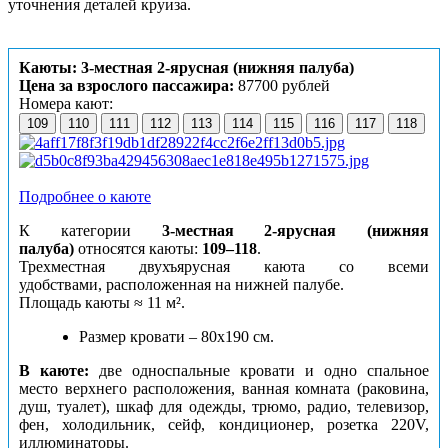
уточнения деталей круиза.
Каюты: 3-местная 2-ярусная (нижняя палуба)
Цена за взрослого пассажира:
87700 рублей
Номера кают:
109
110
111
112
113
114
115
116
117
118
Подробнее о каюте
К категории
3-местная 2-ярусная (нижняя
палуба)
относятся каюты:
109–118
.
Трехместная двухъярусная каюта со всеми
удобствами, расположенная на нижней палубе.
Площадь каюты ≈ 11 м².
Размер кровати – 80х190 см.
В каюте:
две односпальные кровати и одно спальное
место верхнего расположения, ванная комната (раковина,
душ, туалет), шкаф для одежды, трюмо, радио, телевизор,
фен, холодильник, сейф, кондиционер, розетка 220V,
иллюминаторы.