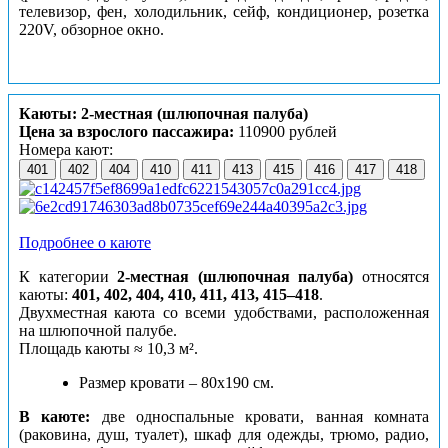
телевизор, фен, холодильник, сейф, кондиционер, розетка
220V, обзорное окно.
Каюты: 2-местная (шлюпочная палуба)
Цена за взрослого пассажира:
110900 рублей
Номера кают:
401
402
404
410
411
413
415
416
417
418
Подробнее о каюте
К категории
2-местная (шлюпочная палуба)
относятся
каюты:
401, 402, 404, 410, 411, 413, 415–418
.
Двухместная каюта со всеми удобствами, расположенная
на шлюпочной палубе.
Площадь каюты ≈ 10,3 м².
Размер кровати – 80х190 см.
В каюте:
две односпальные кровати, ванная комната
(раковина, душ, туалет), шкаф для одежды, трюмо, радио,