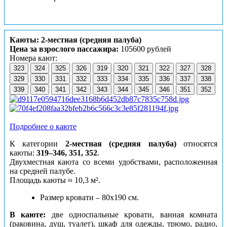
Каюты: 2-местная (средняя палуба)
Цена за взрослого пассажира:
105600 рублей
Номера кают:
323
324
325
326
319
320
321
322
327
328
329
330
331
332
333
334
335
336
337
338
339
340
341
342
343
344
345
346
351
352
Подробнее о каюте
К категории
2-местная (средняя палуба)
относятся
каюты:
319–346, 351, 352
.
Двухместная каюта со всеми удобствами, расположенная
на средней палубе.
Площадь каюты ≈ 10,3 м².
Размер кровати – 80х190 см.
В каюте:
две односпальные кровати, ванная комната
(раковина, душ, туалет), шкаф для одежды, трюмо, радио,