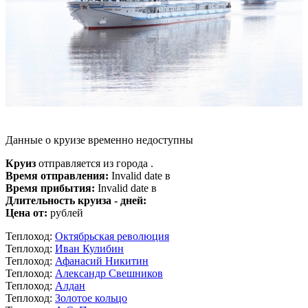
Данные о круизе временно недоступны
Круиз
отправляется из города .
Время отправления:
Invalid date в
Время прибытия:
Invalid date в
Длительность круиза - дней:
Цена от:
рублей
Теплоход:
Октябрьская революция
Теплоход:
Иван Кулибин
Теплоход:
Афанасий Никитин
Теплоход:
Александр Свешников
Теплоход:
Алдан
Теплоход:
Золотое кольцо