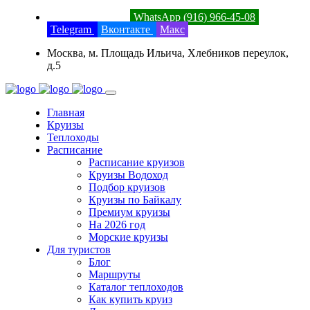
8 (800) 201-52-23
WhatsApp (916) 966-45-08
Telegram
Вконтакте
Макс
Москва, м. Площадь Ильича, Хлебников переулок,
д.5
Главная
Круизы
Теплоходы
Расписание
Расписание круизов
Круизы Водоход
Подбор круизов
Круизы по Байкалу
Премиум круизы
На 2026 год
Морские круизы
Для туристов
Блог
Маршруты
Каталог теплоходов
Как купить круиз