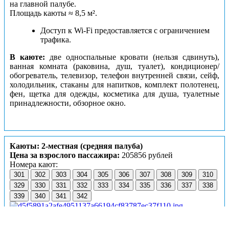
на главной палубе.
Площадь каюты ≈ 8,5 м².
Доступ к Wi-Fi предоставляется с ограничением
трафика.
В каюте:
две односпальные кровати (нельзя сдвинуть),
ванная комната (раковина, душ, туалет), кондиционер/
обогреватель, телевизор, телефон внутренней связи, сейф,
холодильник, стаканы для напитков, комплект полотенец,
фен, щетка для одежды, косметика для душа, туалетные
принадлежности, обзорное окно.
Каюты: 2-местная (средняя палуба)
Цена за взрослого пассажира:
205856 рублей
Номера кают:
301
302
303
304
305
306
307
308
309
310
329
330
331
332
333
334
335
336
337
338
339
340
341
342