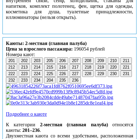
внутренней связи, сейф, холодильник, стаканы для
напитков, комплект полотенец, фен, щетка для одежды,
косметика для душа, туалетные принадлежности,
иллюминаторы (нельзя открыть).
Каюты: 2-местная (главная палуба)
Цена за взрослого пассажира:
196054 рублей
Номера кают:
201
202
203
205
206
207
208
209
210
211
212
213
214
215
216
217
218
219
220
221
222
223
224
225
226
227
228
229
230
231
232
233
234
204
235
236
Подробнее о каюте
К категории
2-местная (главная палуба)
относятся
каюты:
201–236
.
Двухместная каюта со всеми удобствами, расположенная