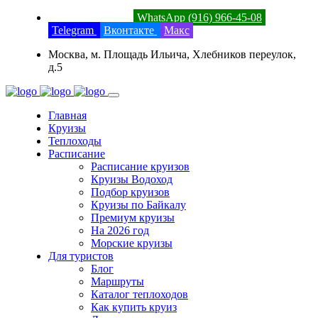
8 (800) 201-52-23
WhatsApp (916) 966-45-08
Telegram
Вконтакте
Макс
Москва, м. Площадь Ильича, Хлебников переулок,
д.5
Главная
Круизы
Теплоходы
Расписание
Расписание круизов
Круизы Водоход
Подбор круизов
Круизы по Байкалу
Премиум круизы
На 2026 год
Морские круизы
Для туристов
Блог
Маршруты
Каталог теплоходов
Как купить круиз