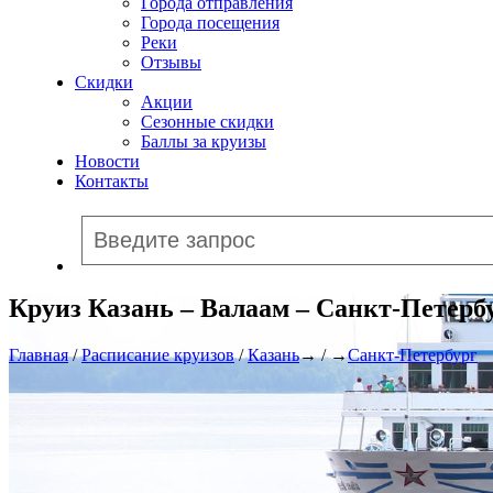
Города отправления
Города посещения
Реки
Отзывы
Скидки
Акции
Сезонные скидки
Баллы за круизы
Новости
Контакты
Круиз Казань – Валаам – Санкт-Петербу
Главная
/
Расписание круизов
/
Казань
→ / →
Санкт-Петербург