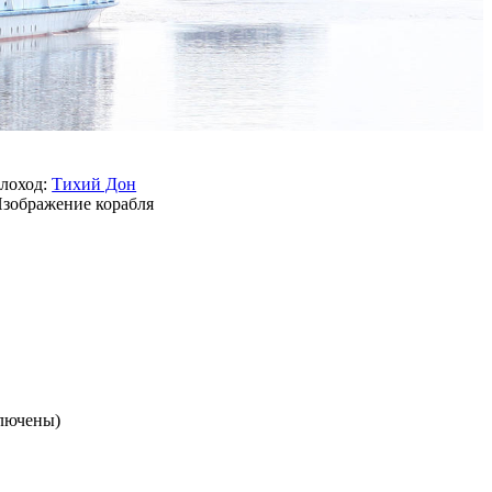
лоход:
Тихий Дон
ключены)