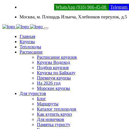
8 (800) 201-52-23
WhatsApp (916) 966-45-08
Telegram
Москва, м. Площадь Ильича, Хлебников переулок, д.5
Главная
Круизы
Теплоходы
Расписание
Расписание круизов
Круизы Водоход
Подбор круизов
Круизы по Байкалу
Премиум круизы
На 2026 год
Морские круизы
Для туристов
Блог
Маршруты
Каталог теплоходов
Как купить круиз
Для новичков
Памятка туристу