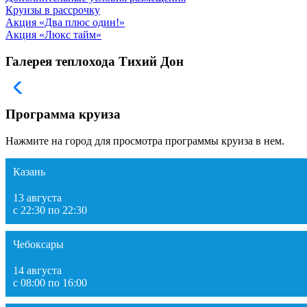
Круизы в рассрочку
Акция «Два плюс один!»
Акция «Люкс тайм»
Галерея теплохода Тихий Дон
Программа круиза
Нажмите на город для просмотра программы круиза в нем.
Казань
13 августа
с 22:30 по 22:30
Чебоксары
14 августа
с 08:00 по 16:00