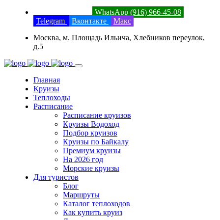
8 (800) 201-52-23
WhatsApp (916) 966-45-08
Telegram
Вконтакте
Макс
Москва, м. Площадь Ильича, Хлебников переулок,
д.5
Главная
Круизы
Теплоходы
Расписание
Расписание круизов
Круизы Водоход
Подбор круизов
Круизы по Байкалу
Премиум круизы
На 2026 год
Морские круизы
Для туристов
Блог
Маршруты
Каталог теплоходов
Как купить круиз