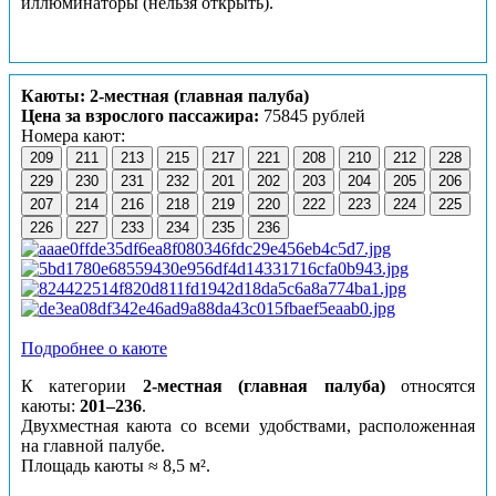
иллюминаторы (нельзя открыть).
Каюты: 2-местная (главная палуба)
Цена за взрослого пассажира:
75845 рублей
Номера кают:
209
211
213
215
217
221
208
210
212
228
229
230
231
232
201
202
203
204
205
206
207
214
216
218
219
220
222
223
224
225
226
227
233
234
235
236
Подробнее о каюте
К категории
2-местная (главная палуба)
относятся
каюты:
201–236
.
Двухместная каюта со всеми удобствами, расположенная
на главной палубе.
Площадь каюты ≈ 8,5 м².