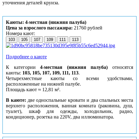
уточнения деталей круиза.
Каюты: 4-местная (нижняя палуба)
Цена за взрослого пассажира:
21760 рублей
Номера кают:
103
105
107
109
111
113
Подробнее о каюте
К категории
4-местная (нижняя палуба)
относятся
каюты:
103, 105, 107, 109, 111, 113
.
Четырехместные каюты со всеми удобствами,
расположенные на нижней палубе.
Площадь кают ≈ 12,81 м².
В каюте:
две односпальные кровати и два спальных места
верхнего расположения, ванная комната (раковина, душ,
туалет), шкаф для одежды, холодильник, радио,
кондиционер, розетка на 220V, два иллюминатора.