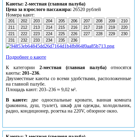
Каюты: 2-местная (главная палуба)
Цена за взрослого пассажира:
26520 рублей
Номера кают:
201
202
203
204
205
206
207
208
209
210
211
212
213
214
215
216
217
218
219
220
221
222
223
224
225
226
227
228
229
230
231
232
233
234
235
236
Подробнее о каюте
К категории
2-местная (главная палуба)
относятся
каюты:
201–236
.
Двухместные каюты со всеми удобствами, расположенные
на главной палубе.
Площадь кают: 203–236 ≈ 9,02 м².
В каюте:
две односпальные кровати, ванная комната
(раковина, душ, туалет), шкаф для одежды, холодильник,
радио, кондиционер, розетка на 220V, обзорное окно.
Каюты: 2-местная (средняя палуба)