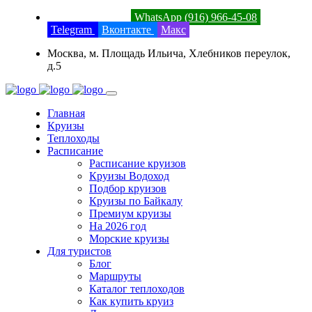
8 (800) 201-52-23
WhatsApp (916) 966-45-08
Telegram
Вконтакте
Макс
Москва, м. Площадь Ильича, Хлебников переулок,
д.5
Главная
Круизы
Теплоходы
Расписание
Расписание круизов
Круизы Водоход
Подбор круизов
Круизы по Байкалу
Премиум круизы
На 2026 год
Морские круизы
Для туристов
Блог
Маршруты
Каталог теплоходов
Как купить круиз