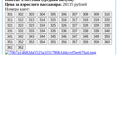
Цена за взрослого пассажира:
28135 рублей
Номера кают:
301
302
303
304
305
306
307
308
309
310
311
312
313
314
315
316
317
318
319
320
321
322
323
324
325
326
327
328
329
330
331
332
333
334
335
336
337
338
339
340
341
342
343
344
345
346
347
348
349
350
351
352
353
354
355
356
357
358
359
360
361
362
Подробнее о каюте
К категории
2-местная (средняя палуба)
относятся
каюты:
301–362
.
Двухместные каюты со всеми удобствами, расположенные
на средней палубе.
Площадь кают: 315–348, 351–362 ≈ 10,45 м².
В каюте:
две односпальные кровати, ванная комната
(раковина, душ, туалет), шкаф для одежды, холодильник,
радио, кондиционер, розетка на 220V, обзорное окно.