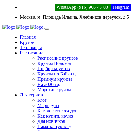
8 (800) 201-52-23
WhatsApp (916) 966-45-08
Telegram
Москва, м. Площадь Ильича, Хлебников переулок, д.5
Главная
Круизы
Теплоходы
Расписание
Расписание круизов
Круизы Водоход
Подбор круизов
Круизы по Байкалу
Премиум круизы
На 2026 год
Морские круизы
Для туристов
Блог
Маршруты
Каталог теплоходов
Как купить круиз
Для новичков
Памятка туристу