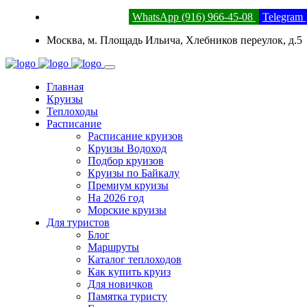
8 (800) 201-52-23
WhatsApp (916) 966-45-08
Telegram
Москва, м. Площадь Ильича, Хлебников переулок, д.5
Главная
Круизы
Теплоходы
Расписание
Расписание круизов
Круизы Водоход
Подбор круизов
Круизы по Байкалу
Премиум круизы
На 2026 год
Морские круизы
Для туристов
Блог
Маршруты
Каталог теплоходов
Как купить круиз
Для новичков
Памятка туристу