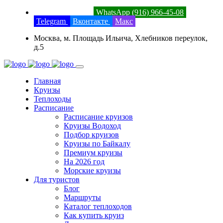
8 (800) 201-52-23
WhatsApp (916) 966-45-08
Telegram
Вконтакте
Макс
Москва, м. Площадь Ильича, Хлебников переулок,
д.5
Главная
Круизы
Теплоходы
Расписание
Расписание круизов
Круизы Водоход
Подбор круизов
Круизы по Байкалу
Премиум круизы
На 2026 год
Морские круизы
Для туристов
Блог
Маршруты
Каталог теплоходов
Как купить круиз