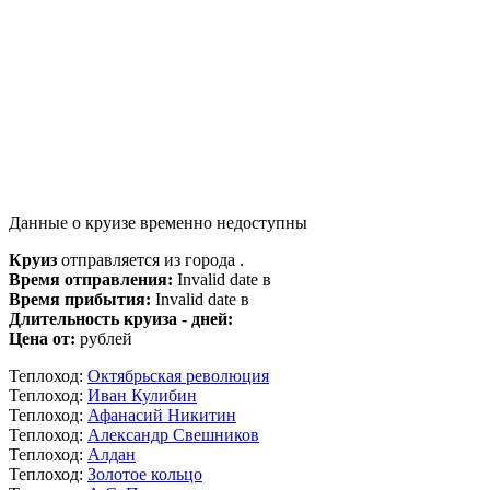
Данные о круизе временно недоступны
Круиз
отправляется из города .
Время отправления:
Invalid date в
Время прибытия:
Invalid date в
Длительность круиза - дней:
Цена от:
рублей
Теплоход:
Октябрьская революция
Теплоход:
Иван Кулибин
Теплоход:
Афанасий Никитин
Теплоход:
Александр Свешников
Теплоход:
Алдан
Теплоход:
Золотое кольцо